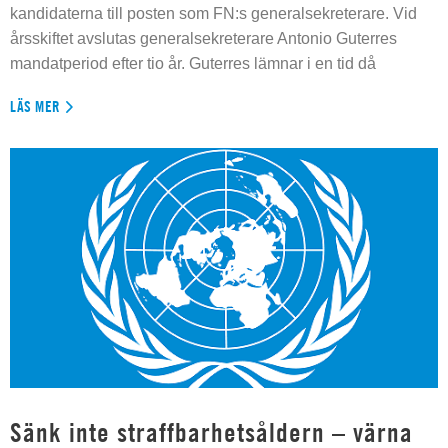
kandidaterna till posten som FN:s generalsekreterare. Vid
årsskiftet avslutas generalsekreterare Antonio Guterres
mandatperiod efter tio år. Guterres lämnar i en tid då
LÄS MER
Sänk inte straffbarhetsåldern – värna