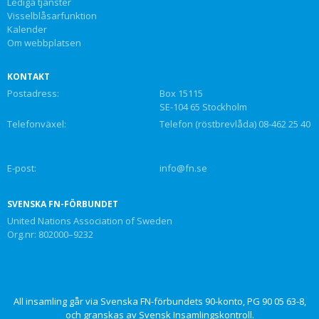
Lediga tjänster
Visselblåsarfunktion
Kalender
Om webbplatsen
KONTAKT
Postadress:
Box 15115
SE-104 65 Stockholm
Telefonväxel:
Telefon (röstbrevlåda) 08-462 25 40
E-post:
info@fn.se
SVENSKA FN-FÖRBUNDET
United Nations Association of Sweden
Org.nr: 802000–9232
All insamling går via Svenska FN-förbundets 90-konto, PG 90 05 63-8,
och granskas av Svensk Insamlingskontroll.