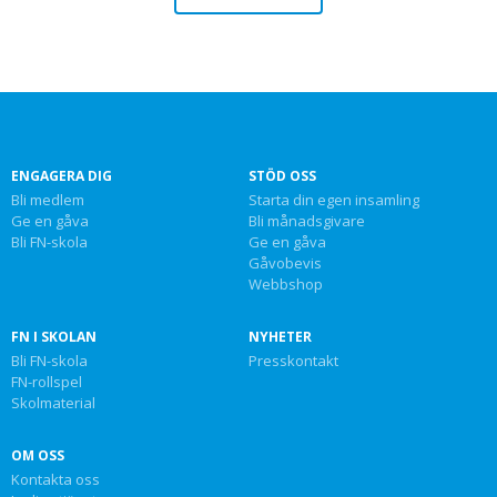
ENGAGERA DIG
STÖD OSS
Bli medlem
Starta din egen insamling
Ge en gåva
Bli månadsgivare
Bli FN-skola
Ge en gåva
Gåvobevis
Webbshop
FN I SKOLAN
NYHETER
Bli FN-skola
Presskontakt
FN-rollspel
Skolmaterial
OM OSS
Kontakta oss