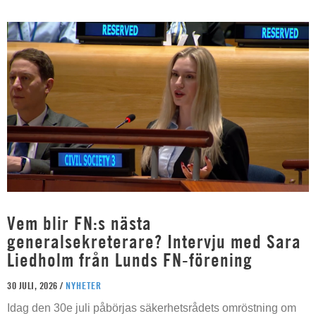
Vem blir FN:s nästa
generalsekreterare? Intervju med Sara
Liedholm från Lunds FN-förening
30 JULI, 2026 /
NYHETER
Idag den 30e juli påbörjas säkerhetsrådets omröstning om