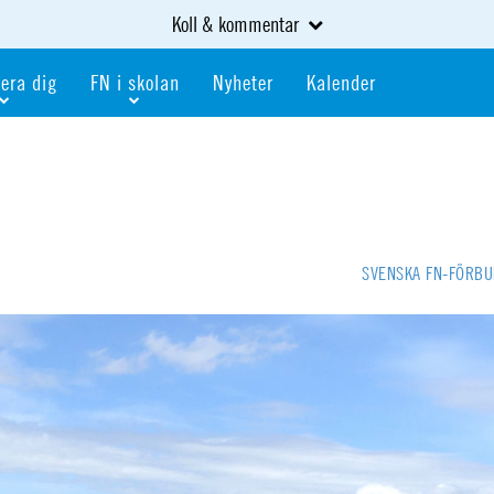
Koll & kommentar
era dig
FN i skolan
Nyheter
Kalender
dlem
Bli FN-skola
gåva
Bli skola med världskoll
heter
av kurser och event
Portalen för FN-skolor
iv i en FN-förening
Portalen för världskoll i skolan
SVENSKA FN-FÖRB
skola
Öppet skolmaterial
 som är ung
Globalis
oll i skolan