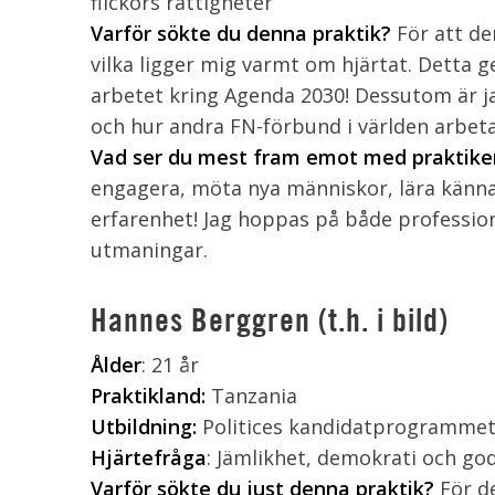
flickors rättigheter
Varför sökte du denna praktik?
För att de
vilka ligger mig varmt om hjärtat. Detta ger
arbetet kring Agenda 2030! Dessutom är ja
och hur andra FN-förbund i världen arbeta
Vad ser du mest fram emot med praktik
engagera, möta nya människor, lära känn
erfarenhet! Jag hoppas på både profession
utmaningar.
Hannes Berggren (t.h. i bild)
Ålder
: 21 år
Praktikland:
Tanzania
Utbildning:
Politices kandidatprogramme
Hjärtefråga
: Jämlikhet, demokrati och go
Varför sökte du just denna praktik?
För d