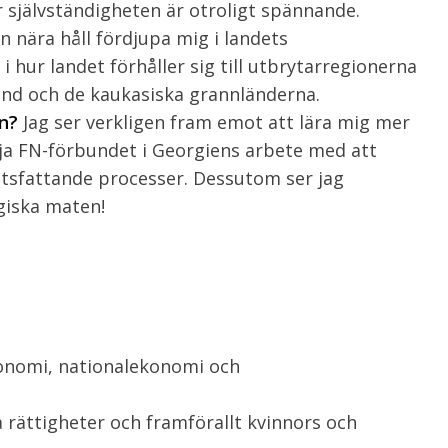
er självständigheten är otroligt spännande.
ån nära håll fördjupa mig i landets
 hur landet förhåller sig till utbrytarregionerna
and och de kaukasiska grannländerna.
en?
Jag ser verkligen fram emot att lära mig mer
ja FN-förbundet i Georgiens arbete med att
lutsfattande processer. Dessutom ser jag
giska maten!
onomi, nationalekonomi och
a rättigheter och framförallt kvinnors och