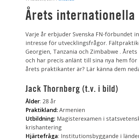
Årets internationella
Varje år erbjuder Svenska FN-förbundet i
intresse för utvecklingsfrågor. Fältprakti
Georgien, Tanzania och Zimbabwe . Årets 
och har precis anlänt till sina nya hem fö
årets praktikanter är? Lär känna dem ned
Jack Thornberg (t.v. i bild)
Ålder
: 28 år
Praktikland:
Armenien
Utbildning:
Magisterexamen i statsvetensk
krishantering
Hjärtefråga
: Institutionsbyggande i länder