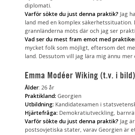
diplomati.
Varför sökte du just denna praktik?
Jag h
land med en komplex säkerhetssituation. 
grannländerna möts där och jag ser praktike
Vad ser du mest fram emot med praktike
mycket folk som möjligt, eftersom det mel
land. Dessutom vill jag lära mig ännu mer
Emma Modéer Wiking (t.v. i bild
Ålder
: 26 år
Praktikland:
Georgien
Utbildning:
Kandidatexamen i statsvetens
H
järtefråga:
Demokratiutveckling, barnrät
Varför sökte du just denna praktik?
Jag är
postsovjetiska stater, varav Georgien är e