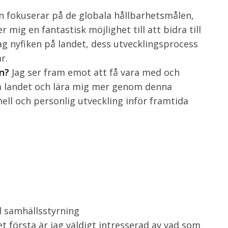
n fokuserar på de globala hållbarhetsmålen,
 mig en fantastisk möjlighet till att bidra till
g nyfiken på landet, dess utvecklingsprocess
r.
en?
Jag ser fram emot att få
vara med och
a landet och lära mig mer genom denna
ell och personlig utveckling inför framtida
t
d samhällsstyrning
et första är jag väldigt intresserad av vad som