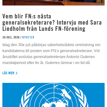
Vem blir FN:s nästa
generalsekreterare? Intervju med Sara
Liedholm från Lunds FN-förening
30 JULI, 2026 /
NYHETER
Idag den 30e juli påbörjas säkerhetsrådets omröstning om
kandidaterna till posten som FN:s generalsekreterare. Vid
årsskiftet avslutas generalsekreterare Antonio Guterres
mandatperiod efter tio år. Guterres lämnar i en tid då
LÄS MER