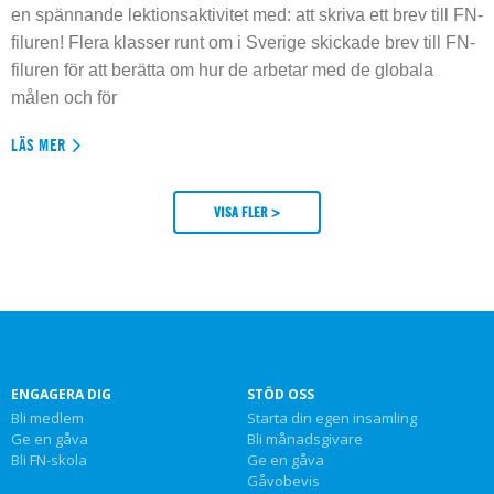
en spännande lektionsaktivitet med: att skriva ett brev till FN-
filuren! Flera klasser runt om i Sverige skickade brev till FN-
filuren för att berätta om hur de arbetar med de globala
målen och för
LÄS MER
VISA FLER >
ENGAGERA DIG
STÖD OSS
Bli medlem
Starta din egen insamling
Ge en gåva
Bli månadsgivare
Bli FN-skola
Ge en gåva
Gåvobevis