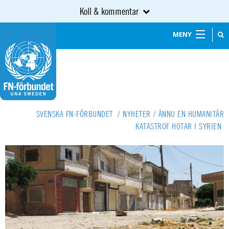
Koll & kommentar
MENY
SVENSKA FN-FÖRBUNDET
/
NYHETER
/
ÄNNU EN HUMANITÄR
KATASTROF HOTAR I SYRIEN