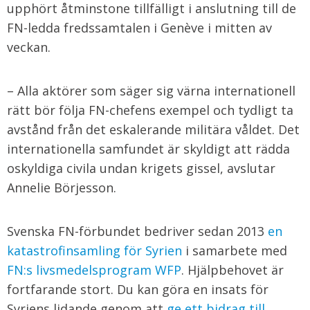
upphört åtminstone tillfälligt i anslutning till de
FN-ledda fredssamtalen i Genève i mitten av
veckan.
– Alla aktörer som säger sig värna internationell
rätt bör följa FN-chefens exempel och tydligt ta
avstånd från det eskalerande militära våldet. Det
internationella samfundet är skyldigt att rädda
oskyldiga civila undan krigets gissel, avslutar
Annelie Börjesson.
Svenska FN-förbundet bedriver sedan 2013
en
katastrofinsamling för Syrien
i samarbete med
FN:s livsmedelsprogram WFP
. Hjälpbehovet är
fortfarande stort. Du kan göra en insats för
Syriens lidande genom att
ge ett bidrag till