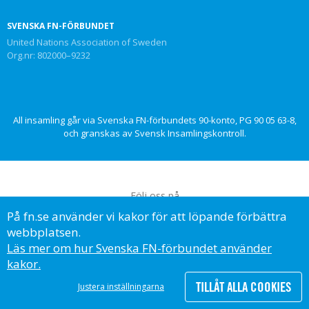
SVENSKA FN-FÖRBUNDET
United Nations Association of Sweden
Org.nr: 802000–9232
All insamling går via Svenska FN-förbundets 90-konto, PG 90 05 63-8,
och granskas av Svensk Insamlingskontroll.
Följ oss på
På fn.se använder vi kakor för att löpande förbättra
webbplatsen.
Läs mer om hur Svenska FN-förbundet använder
kakor.
© Svenska FN-förbundet, 2023
TILLÅT ALLA COOKIES
Justera inställningarna