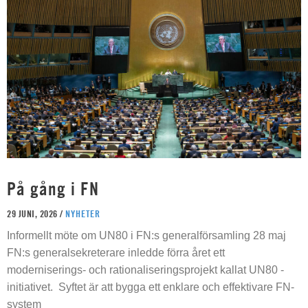
På gång i FN
29 JUNI, 2026 /
NYHETER
Informellt möte om UN80 i FN:s generalförsamling 28 maj
FN:s generalsekreterare inledde förra året ett
moderniserings- och rationaliseringsprojekt kallat UN80 -
initiativet. Syftet är att bygga ett enklare och effektivare FN-
system