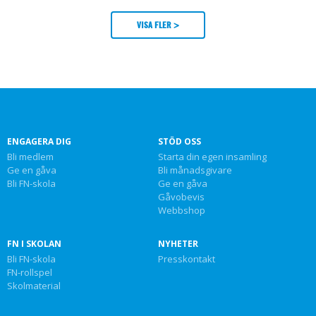
VISA FLER >
ENGAGERA DIG
STÖD OSS
Bli medlem
Starta din egen insamling
Ge en gåva
Bli månadsgivare
Bli FN-skola
Ge en gåva
Gåvobevis
Webbshop
FN I SKOLAN
NYHETER
Bli FN-skola
Presskontakt
FN-rollspel
Skolmaterial