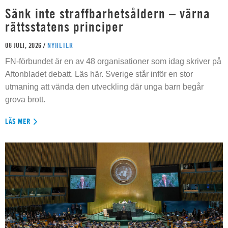
Sänk inte straffbarhetsåldern – värna
rättsstatens principer
08 JULI, 2026 /
NYHETER
FN-förbundet är en av 48 organisationer som idag skriver på
Aftonbladet debatt. Läs här. Sverige står inför en stor
utmaning att vända den utveckling där unga barn begår
grova brott.
LÄS MER