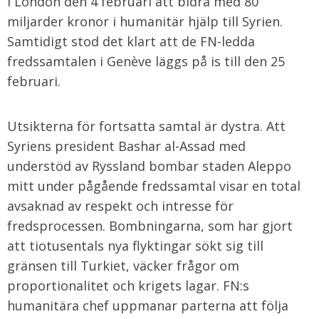
i London den 4 februari att bidra med 80
miljarder kronor i humanitär hjälp till Syrien.
Samtidigt stod det klart att de FN-ledda
fredssamtalen i Genève läggs på is till den 25
februari.
Utsikterna för fortsatta samtal är dystra. Att
Syriens president Bashar al-Assad med
understöd av Ryssland bombar staden Aleppo
mitt under pågående fredssamtal visar en total
avsaknad av respekt och intresse för
fredsprocessen. Bombningarna, som har gjort
att tiotusentals nya flyktingar sökt sig till
gränsen till Turkiet, väcker frågor om
proportionalitet och krigets lagar. FN:s
humanitära chef uppmanar parterna att följa