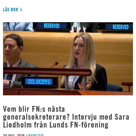
LÄS MER
Vem blir FN:s nästa
generalsekreterare? Intervju med Sara
Liedholm från Lunds FN-förening
30 JULI, 2026 /
NYHETER