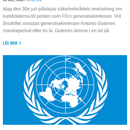
Idag den 30e juli påbörjas säkerhetsrådets omröstning om
kandidaterna till posten som FN:s generalsekreterare. Vid
årsskiftet avslutas generalsekreterare Antonio Guterres
mandatperiod efter tio år. Guterres lämnar i en tid då
LÄS MER