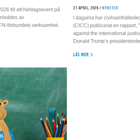
27 APRIL, 2026 /
NYHETER
026 till ett heldagsevent på
inleddes av
I dagarna har civilsamhällesko
 FN-förbundets verksamhet.
(CICC) publicerat en rapport, 
against the international justi
Donald Trump’s presidentorde
LÄS MER