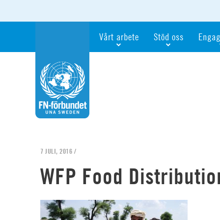
Vårt arbete
Stöd oss
Engag
Våra fokusfrågor
Bli månadsgivare
Bli me
Vi utbildar och informerar
Ge en gåva
Ge en 
Vi stödjer FN:s arbete för flickors rättig
För företag
Ta del 
Vi samarbetar internationellt
Gåvobevis
Bli akt
Agenda 2030
Minnesgåva
Bli FN-
Testamentera
För dig
7 JULI, 2016 /
Webbshop
Världsk
WFP Food Distributio