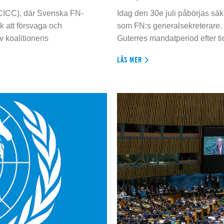
 (CICC), där Svenska FN-
Idag den 30e juli påbörjas sä
 att försvaga och
som FN:s generalsekreterare. 
 koalitionens
Guterres mandatperiod efter tio
LÄS MER