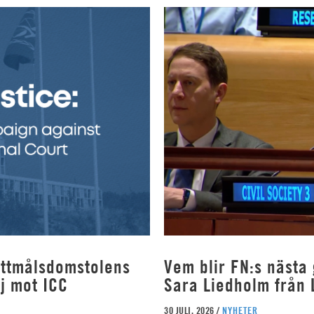
rottmålsdomstolens
Vem blir FN:s nästa
j mot ICC
Sara Liedholm från 
30 JULI, 2026 /
NYHETER