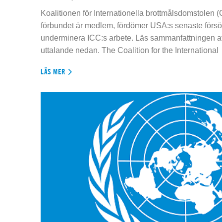
Koalitionen för Internationella brottmålsdomstolen
förbundet är medlem, fördömer USA:s senaste försök
underminera ICC:s arbete. Läs sammanfattningen av
uttalande nedan. The Coalition for the International
LÄS MER