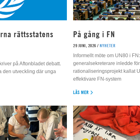
rna rättsstatens
På gång i FN
29 JUNI, 2026 /
NYHETER
Informellt möte om UN80 i FN
generalsekreterare inledde för
river på Aftonbladet debatt.
rationaliseringsprojekt kallat U
da den utveckling där unga
effektivare FN-system
LÄS MER