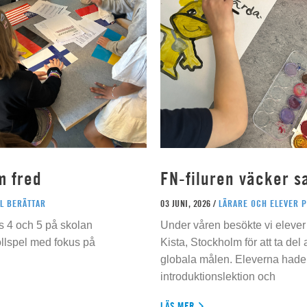
m fred
FN-filuren väcker s
L BERÄTTAR
03 JUNI, 2026 /
LÄRARE OCH ELEVER 
s 4 och 5 på skolan
Under våren besökte vi elever 
ollspel med fokus på
Kista, Stockholm för att ta del
globala målen. Eleverna hade t
introduktionslektion och
LÄS MER