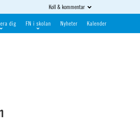
Koll & kommentar
era dig
FN i skolan
Nyheter
Kalender
dlem
Bli FN-skola
gåva
Bli skola med världskoll
heter
av kurser och event
Portalen för FN-skolor
iv i en FN-förening
Portalen för världskoll i skolan
skola
Öppet skolmaterial
 som är ung
Globalis
oll i skolan
n