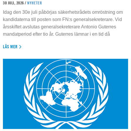
30 JULI, 2026 /
NYHETER
Idag den 30e juli påbörjas säkerhetsrådets omröstning om
kandidaterna till posten som FN:s generalsekreterare. Vid
årsskiftet avslutas generalsekreterare Antonio Guterres
mandatperiod efter tio år. Guterres lämnar i en tid då
LÄS MER