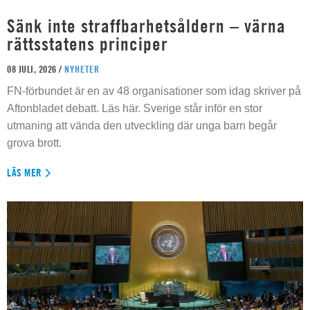
Sänk inte straffbarhetsåldern – värna
rättsstatens principer
08 JULI, 2026 /
NYHETER
FN-förbundet är en av 48 organisationer som idag skriver på
Aftonbladet debatt. Läs här. Sverige står inför en stor
utmaning att vända den utveckling där unga barn begår
grova brott.
LÄS MER