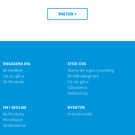
VISA FLER >
ENGAGERA DIG
STÖD OSS
Bli medlem
Starta din egen insamling
Ge en gåva
Bli månadsgivare
Bli FN-skola
Ge en gåva
Gåvobevis
Webbshop
FN I SKOLAN
NYHETER
Bli FN-skola
Presskontakt
FN-rollspel
Skolmaterial