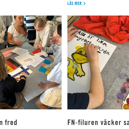
LÄS MER
m fred
FN-filuren väcker s