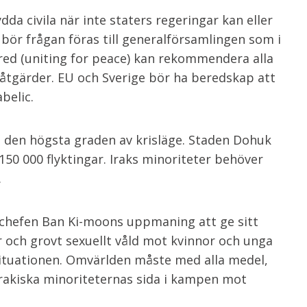
dda civila när inte staters regeringar kan eller
k bör frågan föras till generalförsamlingen som i
red (uniting for peace) kan rekommendera alla
åtgärder. EU och Sverige bör ha beredskap att
belic.
 i den högsta graden av krisläge. Staden Dohuk
150 000 flyktingar. Iraks minoriteter behöver
.
-chefen Ban Ki-moons uppmaning att ge sitt
r och grovt sexuellt våld mot kvinnor och unga
 situationen. Omvärlden måste med alla medel,
e irakiska minoriteternas sida i kampen mot