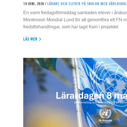
10 JUNI, 2026 /
LÄRARE OCH ELEVER PÅ SKOLOR MED VÄRLDSKOL
En varm fredagsförmiddag samlades elever i årskur
Montessori Mondial Lund för att genomföra ett FN-r
fredsförhandlingar, som har tagit fram i projektet
LÄS MER