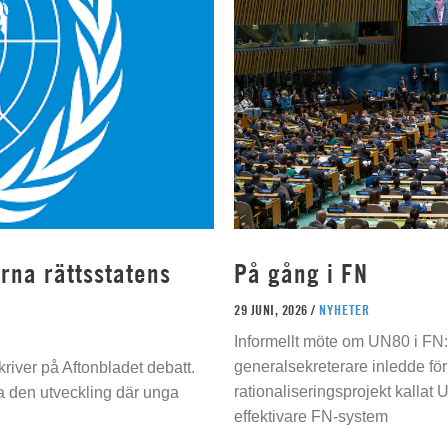
rna rättsstatens
På gång i FN
29 JUNI, 2026 /
NYHETER
Informellt möte om UN80 i FN
generalsekreterare inledde för
river på Aftonbladet debatt.
rationaliseringsprojekt kallat U
da den utveckling där unga
effektivare FN-system