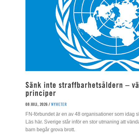
Sänk inte straffbarhetsåldern – vä
principer
08 JULI, 2026 /
NYHETER
FN-förbundet är en av 48 organisationer som idag sk
Läs här. Sverige står inför en stor utmaning att vän
barn begår grova brott.