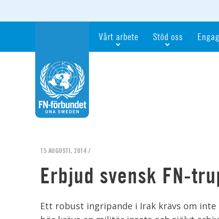
Vårt arbete
Stöd oss
Engag
Våra fokusfrågor
Bli månadsgivare
Bli me
Vi utbildar och informerar
Ge en gåva
Ge en 
Vi stödjer FN:s arbete för flickors rättig
För företag
Ta del 
Vi samarbetar internationellt
Gåvobevis
Bli akt
Agenda 2030
Minnesgåva
Bli FN-
Testamentera
För dig
15 AUGUSTI, 2014 /
Webbshop
Världsk
Erbjud svensk FN-trup
Ett robust ingripande i Irak krävs om inte