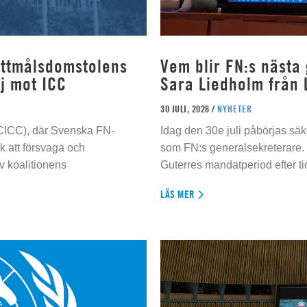
rottmålsdomstolens
Vem blir FN:s nästa
j mot ICC
Sara Liedholm från 
30 JULI, 2026 /
NYHETER
 (CICC), där Svenska FN-
Idag den 30e juli påbörjas sä
 att försvaga och
som FN:s generalsekreterare. 
 koalitionens
Guterres mandatperiod efter tio
LÄS MER