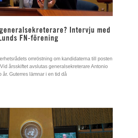
 generalsekreterare? Intervju med
Lunds FN-förening
kerhetsrådets omröstning om kandidaterna till posten
Vid årsskiftet avslutas generalsekreterare Antonio
 år. Guterres lämnar i en tid då