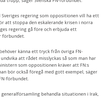
juda trupp, säger Svenska FN-förbundet.
Sveriges regering som oppositionen vill ha ett
r att stoppa den eskalerande krisen i norra
iges regering gå före och erbjuda ett
r förbundet.
höver känna ett tryck från övriga FN-
 undvika att rådet misslyckas så som man har
sministern som oppositionen kräver att FN:s
an bör också föregå med gott exempel, säger
 FN-förbundet.
generalförsamling behandla situationen i Irak,