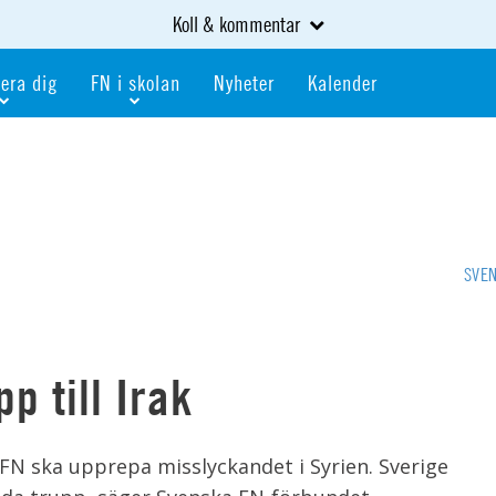
Koll & kommentar
era dig
FN i skolan
Nyheter
Kalender
dlem
Bli FN-skola
gåva
Bli skola med världskoll
heter
av kurser och event
Portalen för FN-skolor
iv i en FN-förening
Portalen för världskoll i skolan
SVE
skola
Öppet skolmaterial
 som är ung
Globalis
oll i skolan
p till Irak
 FN ska upprepa misslyckandet i Syrien. Sverige