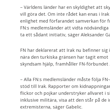
– Världens länder har en skyldighet att sky
vill göra det. Om inte rådet kan enas i Ira
enlighet med förfarandet samverkan för f
FN:s medlemsländer att vidta nödvändiga 
ta ett sådant initiativ, säger Aleksander Ga
FN har deklarerat att Irak nu befinner sig
nära den turkiska gränsen har tagit emot 
skyndsam hjälp, framhåller FN-förbundet 
– Alla FN:s medlemsländer måste följa FN
stöd till Irak. Rapporter om kidnappninga
flickor och pojkar understryker allvaret i
inklusive militära, visa att den står på d
extremisterna, säger Gabelic.