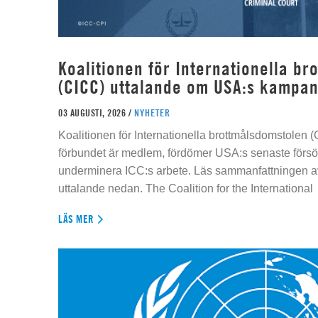
Koalitionen för Internationella b
(CICC) uttalande om USA:s kampan
03 AUGUSTI, 2026 /
NYHETER
Koalitionen för Internationella brottmålsdomstolen
förbundet är medlem, fördömer USA:s senaste försök
underminera ICC:s arbete. Läs sammanfattningen av
uttalande nedan. The Coalition for the International
LÄS MER