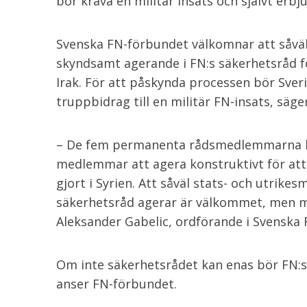
bör kräva en militär insats och självt erb
Svenska FN-förbundet välkomnar att såväl 
skyndsamt agerande i FN:s säkerhetsråd fö
Irak. För att påskynda processen bör Sver
truppbidrag till en militär FN-insats, säge
– De fem permanenta rådsmedlemmarna be
medlemmar att agera konstruktivt för att
gjort i Syrien. Att såväl stats- och utrike
säkerhetsråd agerar är välkommet, men m
Aleksander Gabelic, ordförande i Svenska
Om inte säkerhetsrådet kan enas bör FN:s 
anser FN-förbundet.