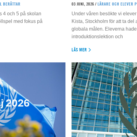
L BERÄTTAR
03 JUNI, 2026 /
LÄRARE OCH ELEVER 
s 4 och 5 på skolan
Under våren besökte vi elever 
ollspel med fokus på
Kista, Stockholm för att ta del
globala målen. Eleverna hade t
introduktionslektion och
LÄS MER