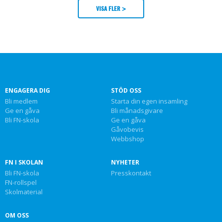
VISA FLER >
ENGAGERA DIG
STÖD OSS
Bli medlem
Starta din egen insamling
Ge en gåva
Bli månadsgivare
Bli FN-skola
Ge en gåva
Gåvobevis
Webbshop
FN I SKOLAN
NYHETER
Bli FN-skola
Presskontakt
FN-rollspel
Skolmaterial
OM OSS