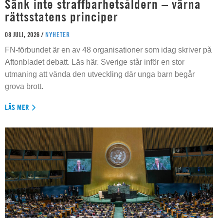
Sänk inte straffbarhetsåldern – värna
rättsstatens principer
08 JULI, 2026 /
NYHETER
FN-förbundet är en av 48 organisationer som idag skriver på
Aftonbladet debatt. Läs här. Sverige står inför en stor
utmaning att vända den utveckling där unga barn begår
grova brott.
LÄS MER