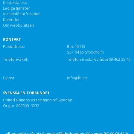
Kontakta oss
Lediga tjänster
Visselblåsarfunktion
Kalender
Om webbplatsen
KONTAKT
Postadress:
Box 15115
SE-104 65 Stockholm
Telefonväxel:
Telefon (röstbrevlåda) 08-462 25 40
E-post:
info@fn.se
SVENSKA FN-FÖRBUNDET
United Nations Association of Sweden
Org.nr: 802000–9232
All insamling går via Svenska FN-förbundets 90-konto, PG 90 05 63-8,