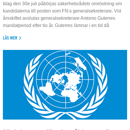
Idag den 30e juli påbörjas säkerhetsrådets omröstning om
kandidaterna till posten som FN:s generalsekreterare. Vid
årsskiftet avslutas generalsekreterare Antonio Guterres
mandatperiod efter tio år. Guterres lämnar i en tid då
LÄS MER