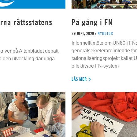
rna rättsstatens
På gång i FN
29 JUNI, 2026 /
NYHETER
Informellt möte om UN80 i FN
generalsekreterare inledde för
river på Aftonbladet debatt.
rationaliseringsprojekt kallat U
da den utveckling där unga
effektivare FN-system
LÄS MER