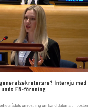
 generalsekreterare? Intervju med
Lunds FN-förening
kerhetsrådets omröstning om kandidaterna till posten