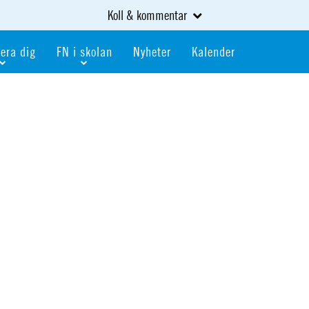
Koll & kommentar
era dig
FN i skolan
Nyheter
Kalender
dlem
Bli FN-skola
gåva
Bli skola med världskoll
heter
av kurser och event
Portalen för FN-skolor
iv i en FN-förening
Portalen för världskoll i skolan
skola
Öppet skolmaterial
 som är ung
Globalis
oll i skolan