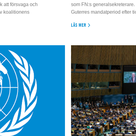
 att försvaga och
som FN:s generalsekreterare. 
 koalitionens
Guterres mandatperiod efter tio
LÄS MER