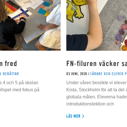
m fred
FN-filuren väcker s
L BERÄTTAR
03 JUNI, 2026 /
LÄRARE OCH ELEVER 
s 4 och 5 på skolan
Under våren besökte vi elever 
ollspel med fokus på
Kista, Stockholm för att ta del
globala målen. Eleverna hade t
introduktionslektion och
LÄS MER