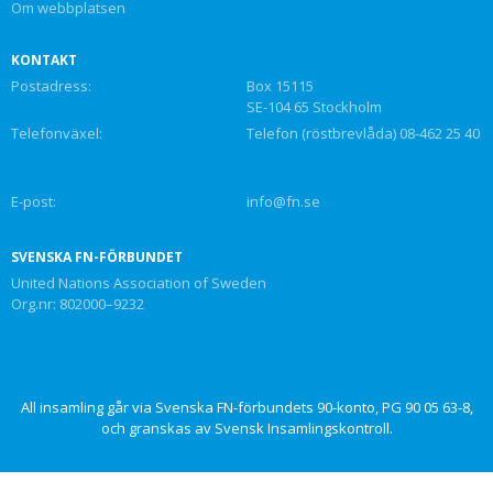
Om webbplatsen
KONTAKT
Postadress:
Box 15115
SE-104 65 Stockholm
Telefonväxel:
Telefon (röstbrevlåda) 08-462 25 40
E-post:
info@fn.se
SVENSKA FN-FÖRBUNDET
United Nations Association of Sweden
Org.nr: 802000–9232
All insamling går via Svenska FN-förbundets 90-konto, PG 90 05 63-8,
och granskas av Svensk Insamlingskontroll.