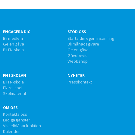
ENGAGERA DIG
STÖD OSS
Bli medlem
Starta din egen insamling
Ge en gåva
Bli månadsgivare
Bli FN-skola
Ge en gåva
Gåvobevis
Webbshop
FN I SKOLAN
NYHETER
Bli FN-skola
Presskontakt
FN-rollspel
Skolmaterial
OM OSS
Kontakta oss
Lediga tjänster
Visselblåsarfunktion
Kalender