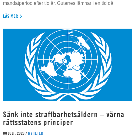
mandatperiod efter tio år. Guterres lämnar i en tid då
LÄS MER
Sänk inte straffbarhetsåldern – värna
rättsstatens principer
08 JULI, 2026 /
NYHETER