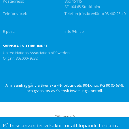
Postadress:
Box 15115
SE-104 65 Stockholm
Telefonväxel:
Telefon (röstbrevlåda) 08-462 25 40
E-post:
info@fn.se
SVENSKA FN-FÖRBUNDET
United Nations Association of Sweden
Org.nr: 802000–9232
All insamling går via Svenska FN-förbundets 90-konto, PG 90 05 63-8,
och granskas av Svensk Insamlingskontroll.
Följ oss på
På fn.se använder vi kakor för att löpande förbättra