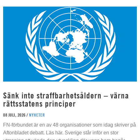
Sänk inte straffbarhetsåldern – värna
rättsstatens principer
08 JULI, 2026 /
NYHETER
FN-förbundet är en av 48 organisationer som idag skriver på
Aftonbladet debatt. Läs här. Sverige står inför en stor