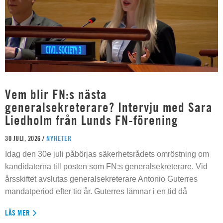
Vem blir FN:s nästa
generalsekreterare? Intervju med Sara
Liedholm från Lunds FN-förening
30 JULI, 2026 /
NYHETER
Idag den 30e juli påbörjas säkerhetsrådets omröstning om
kandidaterna till posten som FN:s generalsekreterare. Vid
årsskiftet avslutas generalsekreterare Antonio Guterres
mandatperiod efter tio år. Guterres lämnar i en tid då
LÄS MER