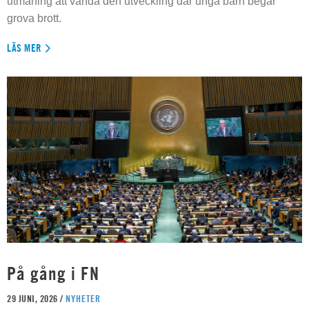
utmaning att vända den utveckling där unga barn begår
grova brott.
LÄS MER
På gång i FN
29 JUNI, 2026 /
NYHETER