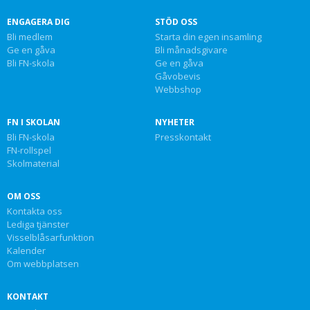
ENGAGERA DIG
STÖD OSS
Bli medlem
Starta din egen insamling
Ge en gåva
Bli månadsgivare
Bli FN-skola
Ge en gåva
Gåvobevis
Webbshop
FN I SKOLAN
NYHETER
Bli FN-skola
Presskontakt
FN-rollspel
Skolmaterial
OM OSS
Kontakta oss
Lediga tjänster
Visselblåsarfunktion
Kalender
Om webbplatsen
KONTAKT