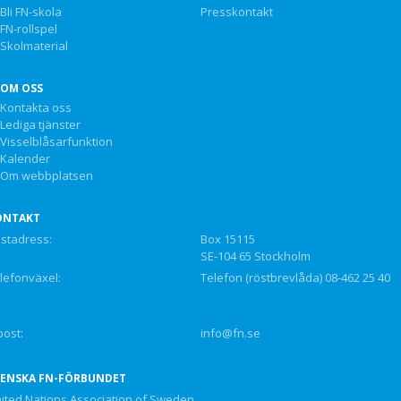
Bli FN-skola
Presskontakt
FN-rollspel
Skolmaterial
OM OSS
Kontakta oss
Lediga tjänster
Visselblåsarfunktion
Kalender
Om webbplatsen
ONTAKT
stadress:
Box 15115
SE-104 65 Stockholm
lefonväxel:
Telefon (röstbrevlåda) 08-462 25 40
post:
info@fn.se
VENSKA FN-FÖRBUNDET
ited Nations Association of Sweden