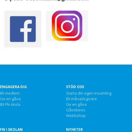
ENGAGERA DIG
STÖD OSS
Bli medlem
Starta din egen insamling
Ge en gåva
Bli månadsgivare
Bli FN-skola
Ge en gåva
Gåvobevis
Webbshop
FN I SKOLAN
NYHETER