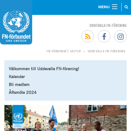
MENU
UDDEVALLA FN-FÖRENING
FN-FÖRBUNDET SAJTER
UDDEVALLA FN-FÖRENING
>
Välkommen till Uddevalla FN-förening!
Kalender
Bli medlem
ÅRsmöte 2024