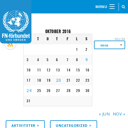
MENU
OKTOBER 2016
M
T
O
T
F
L
S
VÄLJ ÅR
1
2
9
3
4
5
6
7
8
10
11
12
13
14
15
16
20
17
18
19
21
22
23
24
25
26
27
28
29
30
31
« JUN
NOV »
AKTIVITETER
UNCATEGORIZED