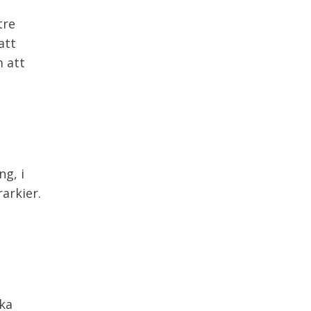
tre
att
m att
g, i
arkier.
ka