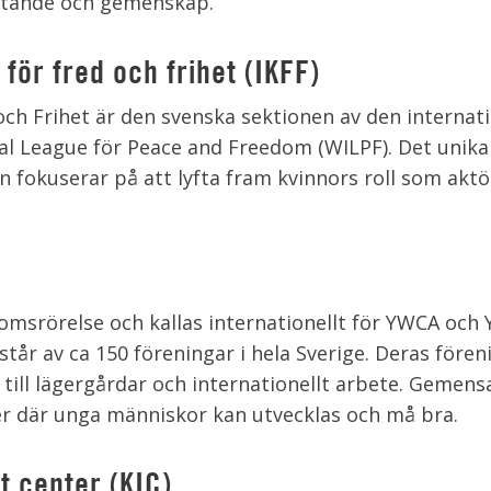
lytande och gemenskap.
för fred och frihet (IKFF)
och Frihet är den svenska sektionen av den internati
l League för Peace and Freedom (WILPF). Det unika 
 fokuserar på att lyfta fram kvinnors roll som aktö
omsrörelse och kallas internationellt för YWCA och
r av ca 150 föreningar i hela Sverige. Deras fören
g till lägergårdar och internationellt arbete. Gemen
ser där unga människor kan utvecklas och må bra.
t center (KIC)