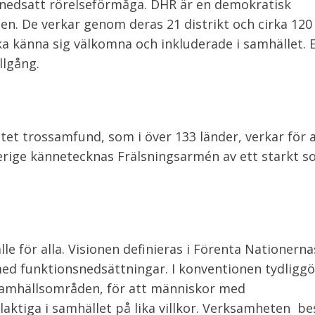
 nedsatt rörelseförmåga. DHR är en demokratisk
den. De verkar genom deras 21 distrikt och cirka 120
ka känna sig välkomna och inkluderade i samhället. 
llgång.
stet trossamfund, som i över 133 länder, verkar för 
erige kännetecknas Frälsningsarmén av ett starkt so
le för alla. Visionen definieras i Förenta Nationerna
d funktionsnedsättningar. I konventionen tydliggör
 samhällsområden, för att människor med
aktiga i samhället på lika villkor. Verksamheten be