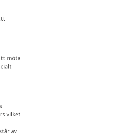
Ett
att möta
cialt
s
s vilket
står av