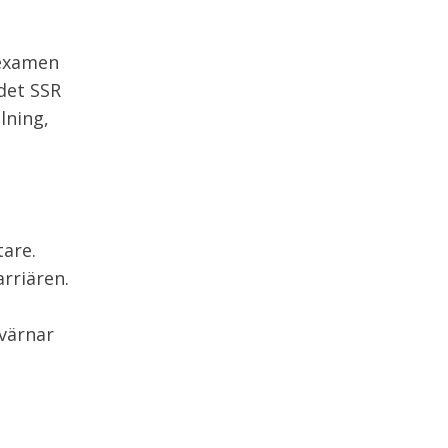
 examen
det SSR
lning,
tare.
rriären.
värnar