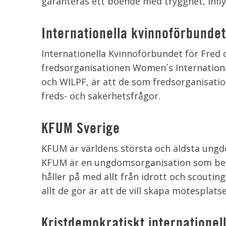
garanteras ett boende med trygghet, inf
Internationella kvinnoförbundet 
Internationella Kvinnoförbundet för Fred 
fredsorganisationen Women´s Internationa
och WILPF, är att de som fredsorganisation
freds- och säkerhetsfrågor.
KFUM Sverige
KFUM är världens största och äldsta ungd
KFUM är en ungdomsorganisation som bestå
håller på med allt från idrott och scoutin
allt de gör är att de vill skapa mötesplat
Kristdemokratiskt internationell