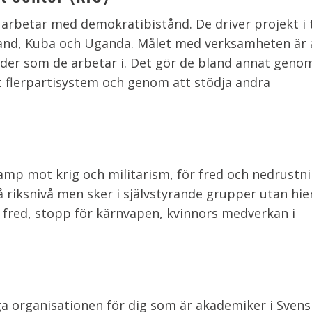
arbetar med demokratibistånd. De driver projekt i 
sland, Kuba och Uganda. Målet med verksamheten är 
änder som de arbetar i. Det gör de bland annat geno
t flerpartisystem och genom att stödja andra
amp mot krig och militarism, för fred och nedrustnin
 riksnivå men sker i självstyrande grupper utan hier
 fred, stopp för kärnvapen, kvinnors medverkan i
a organisationen för dig som är akademiker i Svens