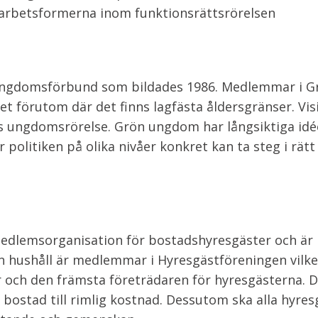
amarbetsformerna inom funktionsrättsrörelsen
ungdomsförbund som bildades 1986. Medlemmar i G
t förutom där det finns lagfästa åldersgränser. Vis
s ungdomsrörelse. Grön ungdom har långsiktiga idé
 politiken på olika nivåer konkret kan ta steg i rätt
edlemsorganisation för bostadshyresgäster och är
on hushåll är medlemmar i Hyresgästföreningen vilke
er och den främsta företrädaren för hyresgästerna. 
d bostad till rimlig kostnad. Dessutom ska alla hyres