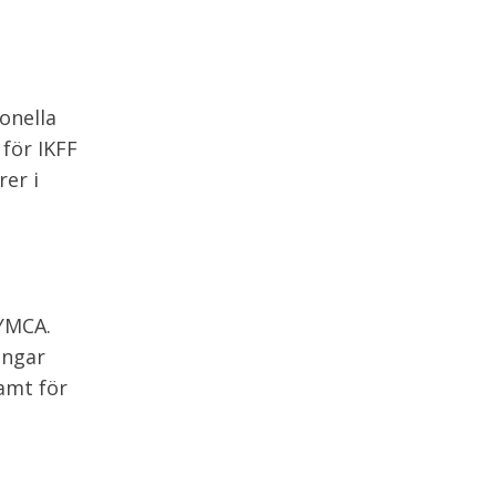
onella
för IKFF
rer i
 YMCA.
ingar
samt för