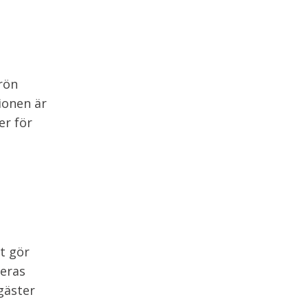
rön
ionen är
er för
t gör
Deras
gäster