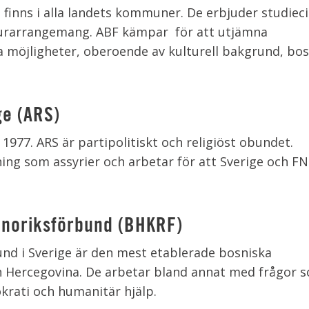
finns i alla landets kommuner. De erbjuder studieci
lturarrangemang. ABF kämpar för att utjämna
ma möjligheter, oberoende av kulturell bakgrund, bo
ge (ARS)
1977. ARS är partipolitiskt och religiöst obundet.
g som assyrier och arbetar för att Sverige och FN
nnoriksförbund (BHKRF)
nd i Sverige är den mest etablerade bosniska
h Hercegovina. De arbetar bland annat med frågor 
krati och humanitär hjälp.