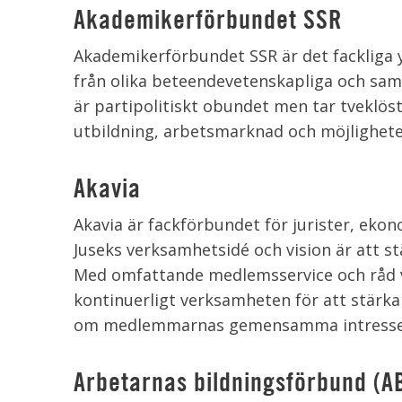
Akademikerförbundet SSR
Akademikerförbundet SSR är det facklig
från olika beteendevetenskapliga och sam
är partipolitiskt obundet men tar tveklös
utbildning, arbetsmarknad och möjligheter
Akavia
Akavia
är fackförbundet för jurister, eko
Juseks verksamhetsidé och vision är att 
Med omfattande medlemsservice och råd vid
kontinuerligt verksamheten för att stär
om medlemmarnas gemensamma intressen 
Arbetarnas bildningsförbund (A