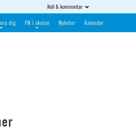
Koll & kommentar
era dig
FN i skolan
Nyheter
Kalender
dlem
Bli FN-skola
gåva
Bli skola med världskoll
heter
av kurser och event
Portalen för FN-skolor
iv i en FN-förening
Portalen för världskoll i skolan
skola
Öppet skolmaterial
 som är ung
Globalis
oll i skolan
ner