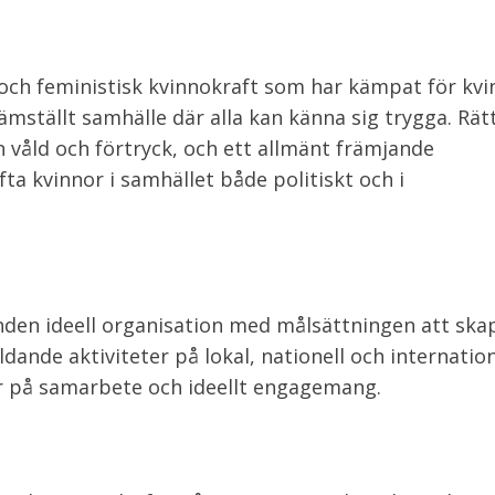
, och feministisk kvinnokraft som har kämpat för kv
ämställt samhälle där alla kan känna sig trygga. Rät
 våld och förtryck, och ett allmänt främjande
yfta kvinnor i samhället både politiskt och i
bunden ideell organisation med målsättningen att ska
dande aktiviteter på lokal, nationell och internatione
r på samarbete och ideellt engagemang.