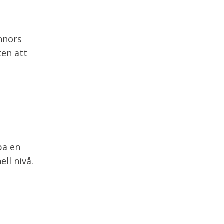
innors
ten att
pa en
ll nivå.