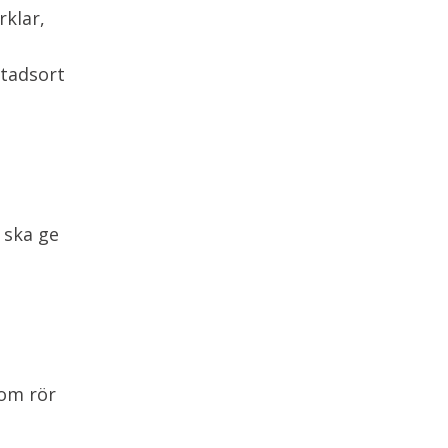
rklar,
stadsort
 ska ge
som rör