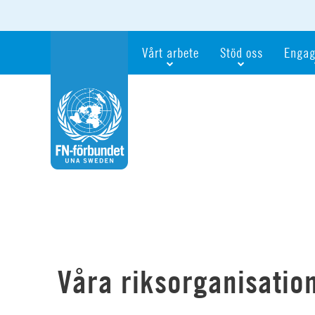
Vårt arbete
Stöd oss
Engag
Våra fokusfrågor
Bli månadsgivare
Bli me
Vi utbildar och informerar
Ge en gåva
Ge en 
Vi stödjer FN:s arbete för flickors rättig
För företag
Ta del 
Vi samarbetar internationellt
Gåvobevis
Bli akt
Agenda 2030
Minnesgåva
Bli FN-
Testamentera
För dig
Webbshop
Världsk
Våra riksorganisatio