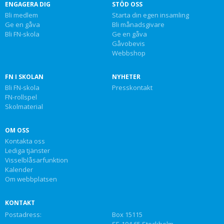
ENGAGERA DIG
STÖD OSS
Bli medlem
Starta din egen insamling
Ge en gåva
Bli månadsgivare
Bli FN-skola
Ge en gåva
Gåvobevis
Webbshop
FN I SKOLAN
NYHETER
Bli FN-skola
Presskontakt
FN-rollspel
Skolmaterial
OM OSS
Kontakta oss
Lediga tjänster
Visselblåsarfunktion
Kalender
Om webbplatsen
KONTAKT
Postadress:
Box 15115
SE-104 65 Stockholm