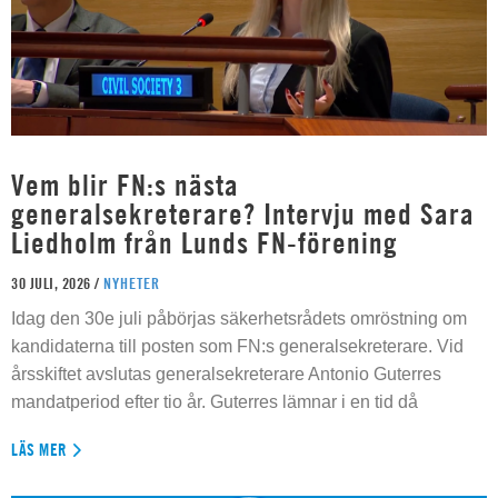
Vem blir FN:s nästa
generalsekreterare? Intervju med Sara
Liedholm från Lunds FN-förening
30 JULI, 2026 /
NYHETER
Idag den 30e juli påbörjas säkerhetsrådets omröstning om
kandidaterna till posten som FN:s generalsekreterare. Vid
årsskiftet avslutas generalsekreterare Antonio Guterres
mandatperiod efter tio år. Guterres lämnar i en tid då
LÄS MER