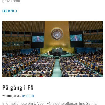
grova brott.
LÄS MER
På gång i FN
29 JUNI, 2026 /
NYHETER
Informellt möte om UN80 i FN:s generalförsamling 28 maj