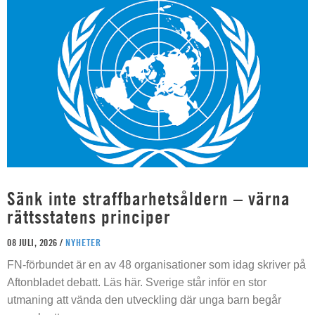
Sänk inte straffbarhetsåldern – värna
rättsstatens principer
08 JULI, 2026 /
NYHETER
FN-förbundet är en av 48 organisationer som idag skriver på
Aftonbladet debatt. Läs här. Sverige står inför en stor
utmaning att vända den utveckling där unga barn begår