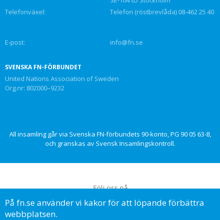
Telefonväxel:
Telefon (röstbrevlåda) 08-462 25 40
E-post:
info@fn.se
SVENSKA FN-FÖRBUNDET
United Nations Association of Sweden
Org.nr: 802000–9232
All insamling går via Svenska FN-förbundets 90-konto, PG 90 05 63-8,
och granskas av Svensk Insamlingskontroll.
Följ oss på
På fn.se använder vi kakor för att löpande förbättra
webbplatsen.