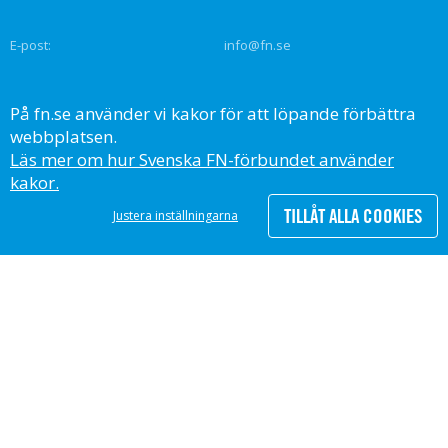
E-post:
info@fn.se
SVENSKA FN-FÖRBUNDET
På fn.se använder vi kakor för att löpande förbättra
United Nations Association of Sweden
webbplatsen.
Org.nr: 802000–9232
Läs mer om hur Svenska FN-förbundet använder
kakor.
TILLÅT ALLA COOKIES
Justera inställningarna
All insamling går via Svenska FN-förbundets 90-konto, PG 90 05 63-8,
och granskas av Svensk Insamlingskontroll.
Följ oss på