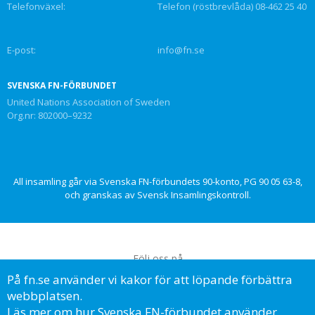
Telefonväxel:
Telefon (röstbrevlåda) 08-462 25 40
E-post:
info@fn.se
SVENSKA FN-FÖRBUNDET
United Nations Association of Sweden
Org.nr: 802000–9232
All insamling går via Svenska FN-förbundets 90-konto, PG 90 05 63-8,
och granskas av Svensk Insamlingskontroll.
Följ oss på
På fn.se använder vi kakor för att löpande förbättra
webbplatsen.
Läs mer om hur Svenska FN-förbundet använder