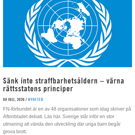
Sänk inte straffbarhetsåldern – värna
rättsstatens principer
08 JULI, 2026 /
NYHETER
FN-förbundet är en av 48 organisationer som idag skriver på
Aftonbladet debatt. Läs här. Sverige står inför en stor
utmaning att vända den utveckling där unga barn begår
grova brott.