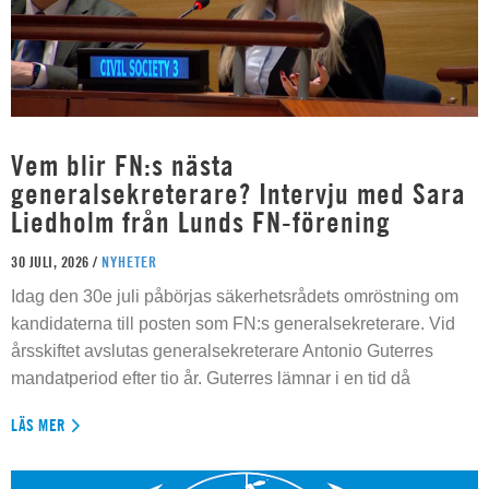
Vem blir FN:s nästa
generalsekreterare? Intervju med Sara
Liedholm från Lunds FN-förening
30 JULI, 2026 /
NYHETER
Idag den 30e juli påbörjas säkerhetsrådets omröstning om
kandidaterna till posten som FN:s generalsekreterare. Vid
årsskiftet avslutas generalsekreterare Antonio Guterres
mandatperiod efter tio år. Guterres lämnar i en tid då
LÄS MER