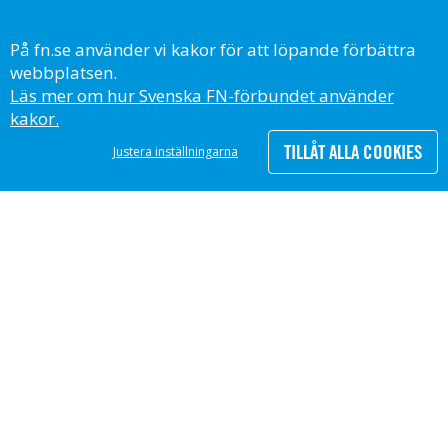
SVENSKA FN-FÖRBUNDET
På fn.se använder vi kakor för att löpande förbättra
United Nations Association of Sweden
webbplatsen.
Org.nr: 802000–9232
Läs mer om hur Svenska FN-förbundet använder
kakor.
TILLÅT ALLA COOKIES
Justera inställningarna
All insamling går via Svenska FN-förbundets 90-konto, PG 90 05 63-8,
och granskas av Svensk Insamlingskontroll.
Följ oss på
© Svenska FN-förbundet, 2023