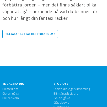
förbättra jorden – men det finns såklart olika
vägar att gå – beroende på vad du brinner för
och hur långt din fantasi räcker.
TILLBAKA TILL PRAKTIK I STOCKHOLM >
ENGAGERA DIG
STÖD OSS
Bli medlem
Starta din egen insamling
Ge en gåva
Bli månadsgivare
Bli FN-skola
Ge en gåva
Gåvobevis