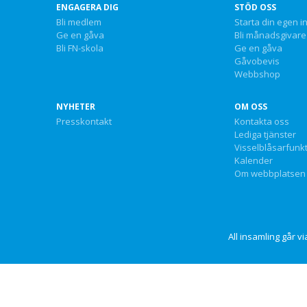
ENGAGERA DIG
STÖD OSS
Bli medlem
Starta din egen i
Ge en gåva
Bli månadsgivare
Bli FN-skola
Ge en gåva
Gåvobevis
Webbshop
NYHETER
OM OSS
Presskontakt
Kontakta oss
Lediga tjänster
Visselblåsarfunk
Kalender
Om webbplatsen
All insamling går 