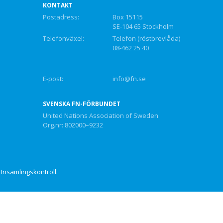
KONTAKT
Postadress:
Box 15115
SE-104 65 Stockholm
Telefonväxel:
Telefon (röstbrevlåda)
08-462 25 40
E-post:
info@fn.se
SVENSKA FN-FÖRBUNDET
United Nations Association of Sweden
Org.nr: 802000–9232
Insamlingskontroll.