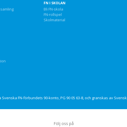
FN I SKOLAN
nsamling
Bli FN-skola
FN-rollspel
Skolmaterial
tion
via Svenska FN-förbundets 90-konto, PG 90 05 63-8, och granskas av Svensk 
Följ oss på