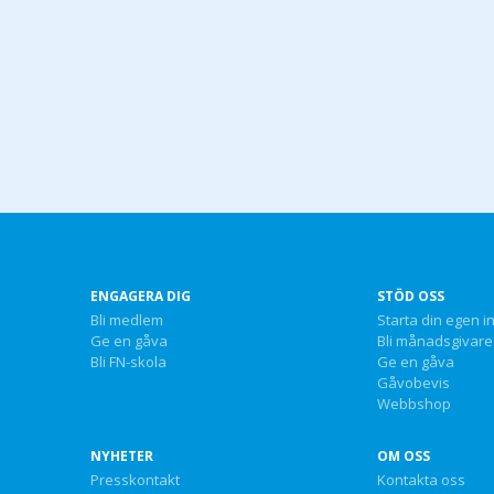
ENGAGERA DIG
STÖD OSS
Bli medlem
Starta din egen i
Ge en gåva
Bli månadsgivare
Bli FN-skola
Ge en gåva
Gåvobevis
Webbshop
NYHETER
OM OSS
Presskontakt
Kontakta oss