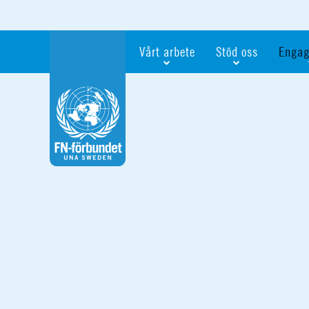
Vårt arbete
Stöd oss
Engag
Våra fokusfrågor
Bli månadsgivare
Bli me
Vi utbildar och informerar
Ge en gåva
Ge en 
Vi stödjer FN:s arbete för flickors rättig
För företag
Ta del 
Vi samarbetar internationellt
Gåvobevis
Bli akt
Agenda 2030
Minnesgåva
Bli FN-
Testamentera
För dig
Webbshop
Världsk