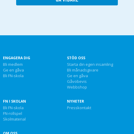
ENGAGERA DIG
STÖD OSS
Bli medlem
Starta din egen insamling
Ge en gåva
Bli månadsgivare
Bli FN-skola
Ge en gåva
Gåvobevis
Webbshop
FN I SKOLAN
NYHETER
Bli FN-skola
Presskontakt
FN-rollspel
Skolmaterial
OM OSS