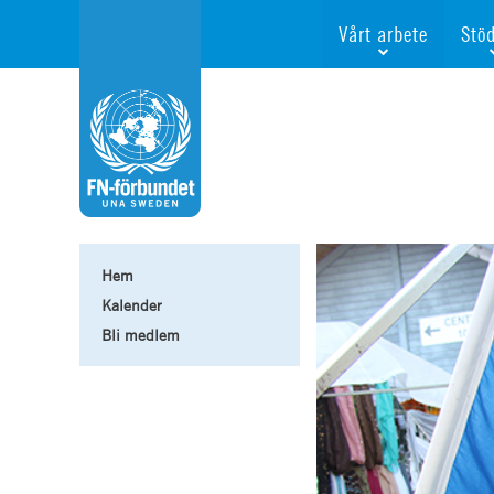
Vårt arbete
Stö
Våra fokusfrågor
Bli 
Vi utbildar och informe
Ge e
Vi stödjer FN:s arbete f
För f
Vi samarbetar internati
Gåvo
Agenda 2030
Minn
Test
Hem
Webb
Kalender
Bli medlem