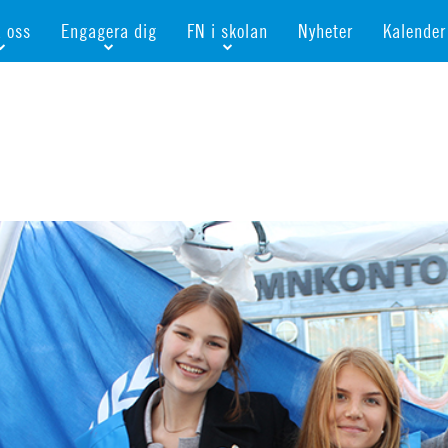
d oss
Engagera dig
FN i skolan
Nyheter
Kalender
månadsgivare
Bli medlem
Bli FN-skola
rar
n gåva
Ge en gåva
Bli skola med världskoll
ör flickors rättigheter
öretag
Ta del av kurser och event
Portalen för FN-skolor
onellt
bevis
Bli aktiv i en FN-förening
Portalen för världskoll i skolan
esgåva
Bli FN-skola
Öppet skolmaterial
amentera
För dig som är ung
Globalis
shop
Världskoll i skolan