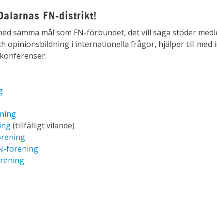
alarnas FN-distrikt!
 med samma mål som FN-förbundet, det vill säga stöder med
 opinionsbildning i internationella frågor, hjälper till med
konferenser.
g
ening
ing
(tillfälligt vilande)
örening
N-förening
örening