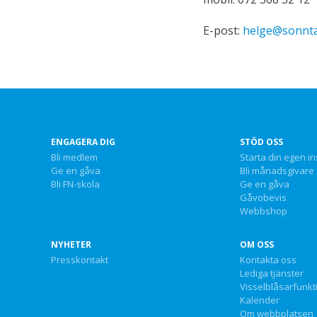
E-post:
helge@sonnta
ENGAGERA DIG
STÖD OSS
Bli medlem
Starta din egen i
Ge en gåva
Bli månadsgivare
Bli FN-skola
Ge en gåva
Gåvobevis
Webbshop
NYHETER
OM OSS
Presskontakt
Kontakta oss
Lediga tjänster
Visselblåsarfunkt
Kalender
Om webbplatsen