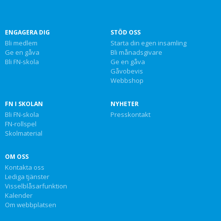
ENGAGERA DIG
STÖD OSS
Bli medlem
Starta din egen insamling
Ge en gåva
Bli månadsgivare
Bli FN-skola
Ge en gåva
Gåvobevis
Webbshop
FN I SKOLAN
NYHETER
Bli FN-skola
Presskontakt
FN-rollspel
Skolmaterial
OM OSS
Kontakta oss
Lediga tjänster
Visselblåsarfunktion
Kalender
Om webbplatsen