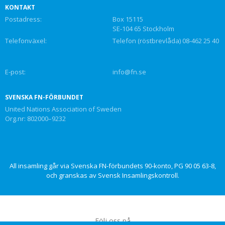
KONTAKT
Postadress:
Box 15115
SE-104 65 Stockholm
Telefonväxel:
Telefon (röstbrevlåda) 08-462 25 40
E-post:
info@fn.se
SVENSKA FN-FÖRBUNDET
United Nations Association of Sweden
Org.nr: 802000–9232
All insamling går via Svenska FN-förbundets 90-konto, PG 90 05 63-8,
och granskas av Svensk Insamlingskontroll.
Följ oss på