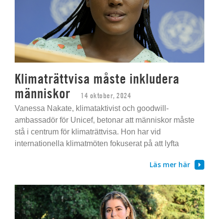
Klimaträttvisa måste inkludera
människor
14 oktober, 2024
Vanessa Nakate, klimataktivist och goodwill-
ambassadör för Unicef, betonar att människor måste
stå i centrum för klimaträttvisa. Hon har vid
internationella klimatmöten fokuserat på att lyfta
Läs mer här