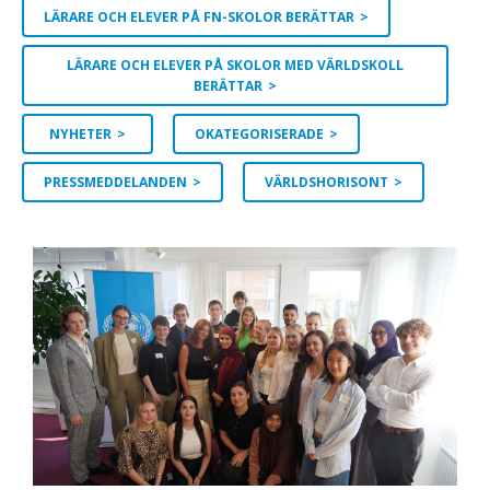
LÄRARE OCH ELEVER PÅ FN-SKOLOR BERÄTTAR
LÄRARE OCH ELEVER PÅ SKOLOR MED VÄRLDSKOLL
BERÄTTAR
NYHETER
OKATEGORISERADE
PRESSMEDDELANDEN
VÄRLDSHORISONT