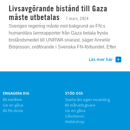
Livsavgörande bistånd till Gaza
måste utbetalas
1 mars, 2024
Sveriges regering måste mot bakgrund av FN:s
humanitära larmrapporter från Gaza betala frysta
biståndsmedel till UNRWA snarast, säger Annelie
Börjesson, ordförande i Svenska FN-förbundet. Efter
Läs mer här
ENGAGERA DIG
STÖD OSS
Bli medlem
Starta din egen insamling
Ge en gåva
Bli månadsgivare
Bli FN-skola
Ge en gåva
Gåvobevis
Webbshop