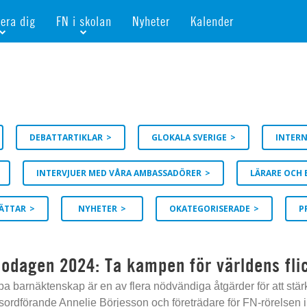
era dig
FN i skolan
Nyheter
Kalender
dlem
Bli FN-skola
gåva
Bli skola med världskoll
heter
av kurser och event
Portalen för FN-skolor
iv i en FN-förening
Portalen för världskoll i skolan
DEBATTARTIKLAR
GLOKALA SVERIGE
INTERN
skola
Öppet skolmaterial
 som är ung
Globalis
INTERVJUER MED VÅRA AMBASSADÖRER
LÄRARE OCH 
oll i skolan
RÄTTAR
NYHETER
OKATEGORISERADE
P
nodagen 2024: Ta kampen för världens fli
pa barnäktenskap är en av flera nödvändiga åtgärder för att stärka
sordförande Annelie Börjesson och företrädare för FN-rörelsen i