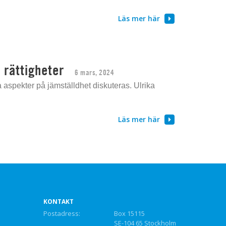
Läs mer här
 rättigheter
6 mars, 2024
 aspekter på jämställdhet diskuteras. Ulrika
Läs mer här
KONTAKT
Postadress:
Box 15115
SE-104 65 Stockholm