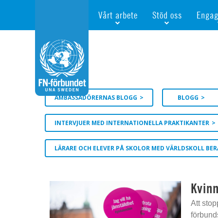
Vårt arbete
Stöd oss
Engag
Våra fokusfrågor
Bli månadsgivare
Bli me
Vi utbildar och informerar
Ge en gåva
Ge en 
Vi stödjer FN:s arbete för flickors rättig
För företag
Ta del 
Vi samarbetar internationellt
Gåvobevis
Bli akt
AMBASSADÖRERNAS BLOGG
BLOGG
Agenda 2030
Minnesgåva
Bli FN-
Testamentera
För dig
INTERVJUER MED INTERNATIONELLA PRAKTIKANTER
Webbshop
Världsk
LÄRARE OCH ELEVER PÅ SKOLOR MED VÄRLDSKOLL BE
Kvin
Att stop
förbund