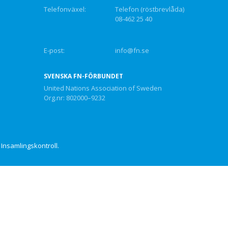
Telefonväxel:
Telefon (röstbrevlåda)
08-462 25 40
E-post:
info@fn.se
SVENSKA FN-FÖRBUNDET
United Nations Association of Sweden
Org.nr: 802000–9232
Insamlingskontroll.