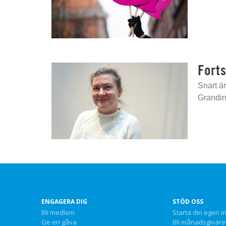
Forts
Snart ä
Grandin
ENGAGERA DIG
STÖD OSS
Bli medlem
Starta din egen i
Ge en gåva
Bli månadsgivare