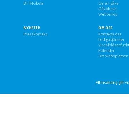
Bli FN-skola
Ge en gåva
Gåvobevis
Webbshop
NYHETER
OM OSS
Presskontakt
Kontakta oss
Lediga tjänster
Visselblåsarfunk
Kalender
Om webbplatsen
All insamling går 