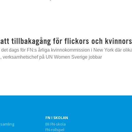
att tillbakagång för flickors och kvinnors
r det dags för FN:s årliga kvinnokommission i New York där olika
, verksamhetschef på UN Women Sverige jobbar
FN I SKOLAN
nsamling
Bli FN-skola
FN-rollspel