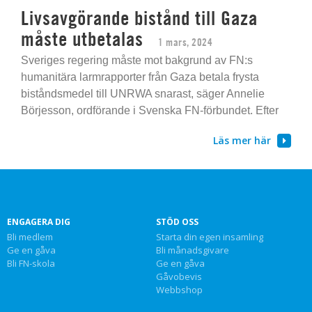
Livsavgörande bistånd till Gaza
måste utbetalas
1 mars, 2024
Sveriges regering måste mot bakgrund av FN:s
humanitära larmrapporter från Gaza betala frysta
biståndsmedel till UNRWA snarast, säger Annelie
Börjesson, ordförande i Svenska FN-förbundet. Efter
Läs mer här
ENGAGERA DIG
STÖD OSS
Bli medlem
Starta din egen insamling
Ge en gåva
Bli månadsgivare
Bli FN-skola
Ge en gåva
Gåvobevis
Webbshop