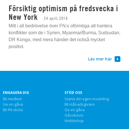
Försiktig optimism på fredsvecka i
New York
24 april, 2018
Mitt i all bedrövelse över FN:s oförmöga att hantera
konflikter som de i Syrien, Myanmar/Burma, Sudsudan,
DR Kongo, med mera händer det också mycket
positivt.
Läs mer här
ENGAGERA DIG
STÖD OSS
Bli medlem
Starta din egen insamling
Ge en gåva
Bli månadsgivare
Bli FN-skola
Ge en gåva
Gåvobevis
Webbshop