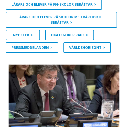
LÄRARE OCH ELEVER PÅ FN-SKOLOR BERÄTTAR
LÄRARE OCH ELEVER PÅ SKOLOR MED VÄRLDSKOLL
BERÄTTAR
NYHETER
OKATEGORISERADE
PRESSMEDDELANDEN
VÄRLDSHORISONT