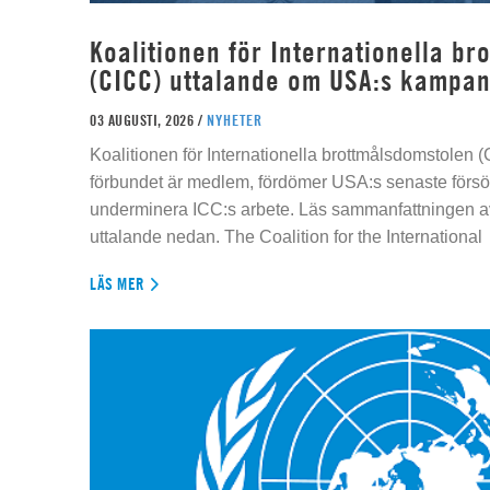
Koalitionen för Internationella b
(CICC) uttalande om USA:s kampan
03 AUGUSTI, 2026 /
NYHETER
Koalitionen för Internationella brottmålsdomstolen
förbundet är medlem, fördömer USA:s senaste försök
underminera ICC:s arbete. Läs sammanfattningen av
uttalande nedan. The Coalition for the International
LÄS MER