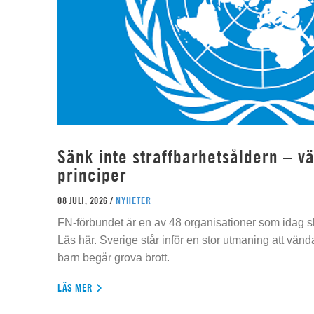
Sänk inte straffbarhetsåldern – vä
principer
08 JULI, 2026 /
NYHETER
FN-förbundet är en av 48 organisationer som idag sk
Läs här. Sverige står inför en stor utmaning att vän
barn begår grova brott.
LÄS MER