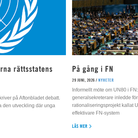
rna rättsstatens
På gång i FN
29 JUNI, 2026 /
NYHETER
Informellt möte om UN80 i FN
generalsekreterare inledde för
river på Aftonbladet debatt.
rationaliseringsprojekt kallat U
da den utveckling där unga
effektivare FN-system
LÄS MER