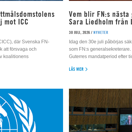
rottmålsdomstolens
Vem blir FN:s nästa
j mot ICC
Sara Liedholm från 
30 JULI, 2026 /
NYHETER
 (CICC), där Svenska FN-
Idag den 30e juli påbörjas sä
 att försvaga och
som FN:s generalsekreterare. 
 koalitionens
Guterres mandatperiod efter tio
LÄS MER