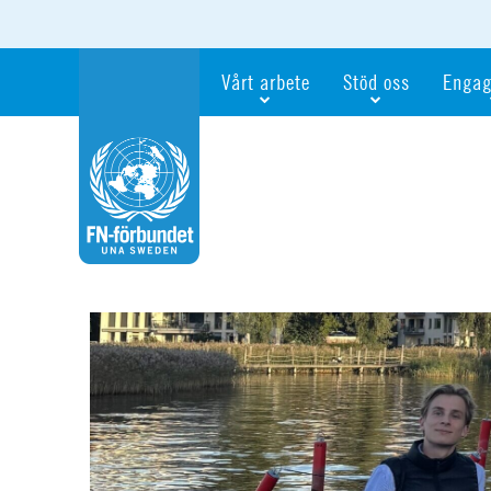
Vårt arbete
Stöd oss
Engag
Våra fokusfrågor
Bli månadsgivare
Bli me
Vi utbildar och informerar
Ge en gåva
Ge en 
Vi stödjer FN:s arbete för flickors rättig
För företag
Ta del 
Vi samarbetar internationellt
Gåvobevis
Bli akt
Agenda 2030
Minnesgåva
Bli FN-
Testamentera
För dig
Webbshop
Världsk