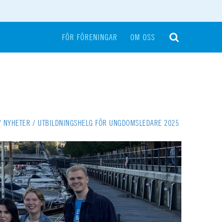
FÖR FÖRENINGAR
OM OSS
/
NYHETER
/
UTBILDNINGSHELG FÖR UNGDOMSLEDARE 2025