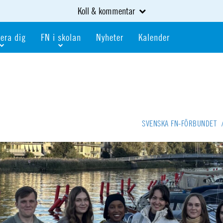
Koll & kommentar
era dig
FN i skolan
Nyheter
Kalender
dlem
Bli FN-skola
gåva
Bli skola med världskoll
heter
av kurser och event
Portalen för FN-skolor
iv i en FN-förening
Portalen för världskoll i skolan
SVENSKA FN-FÖRBUNDET
skola
Öppet skolmaterial
 som är ung
Globalis
oll i skolan