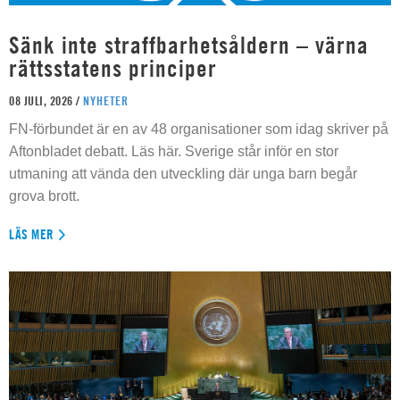
Sänk inte straffbarhetsåldern – värna
rättsstatens principer
08 JULI, 2026 /
NYHETER
FN-förbundet är en av 48 organisationer som idag skriver på
Aftonbladet debatt. Läs här. Sverige står inför en stor
utmaning att vända den utveckling där unga barn begår
grova brott.
LÄS MER