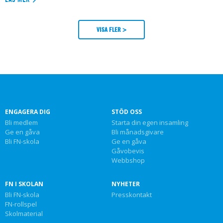
VISA FLER >
ENGAGERA DIG
STÖD OSS
Bli medlem
Starta din egen insamling
Ge en gåva
Bli månadsgivare
Bli FN-skola
Ge en gåva
Gåvobevis
Webbshop
FN I SKOLAN
NYHETER
Bli FN-skola
Presskontakt
FN-rollspel
Skolmaterial