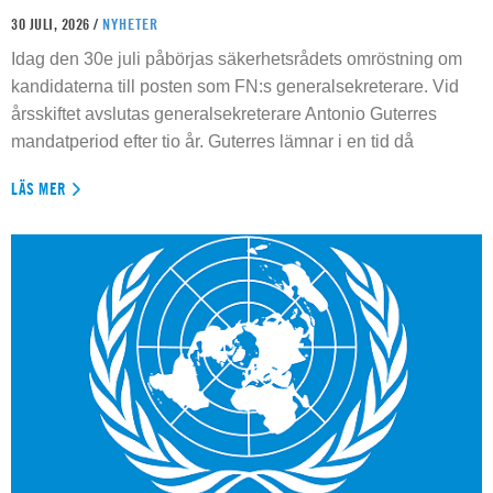
30 JULI, 2026 /
NYHETER
Idag den 30e juli påbörjas säkerhetsrådets omröstning om
kandidaterna till posten som FN:s generalsekreterare. Vid
årsskiftet avslutas generalsekreterare Antonio Guterres
mandatperiod efter tio år. Guterres lämnar i en tid då
LÄS MER