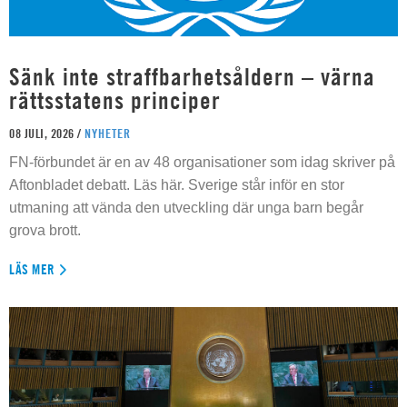
Sänk inte straffbarhetsåldern – värna
rättsstatens principer
08 JULI, 2026 /
NYHETER
FN-förbundet är en av 48 organisationer som idag skriver på
Aftonbladet debatt. Läs här. Sverige står inför en stor
utmaning att vända den utveckling där unga barn begår
grova brott.
LÄS MER