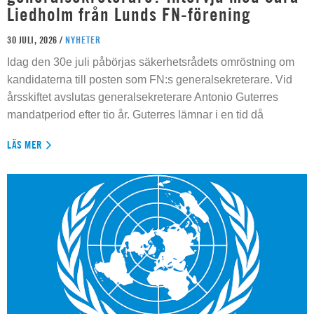
Liedholm från Lunds FN-förening
30 JULI, 2026 /
NYHETER
Idag den 30e juli påbörjas säkerhetsrådets omröstning om
kandidaterna till posten som FN:s generalsekreterare. Vid
årsskiftet avslutas generalsekreterare Antonio Guterres
mandatperiod efter tio år. Guterres lämnar i en tid då
LÄS MER