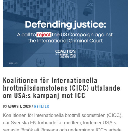
Koalitionen för Internationella
brottmålsdomstolens (CICC) uttalande
om USA:s kampanj mot ICC
03 AUGUSTI, 2026 /
NYHETER
Koalitionen för Internationella brottmålsdomstolen (CICC),
där Svenska FN-förbundet är medlem, fördömer USA:s
senaste försök att försvaga och underminera ICC:s arbete.