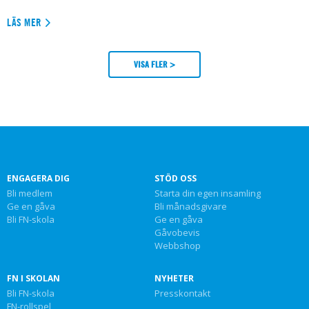
LÄS MER
VISA FLER >
ENGAGERA DIG
STÖD OSS
Bli medlem
Starta din egen insamling
Ge en gåva
Bli månadsgivare
Bli FN-skola
Ge en gåva
Gåvobevis
Webbshop
FN I SKOLAN
NYHETER
Bli FN-skola
Presskontakt
FN-rollspel