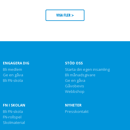
VISA FLER >
ENGAGERA DIG
STÖD OSS
Bli medlem
Starta din egen insamling
Ge en gåva
Bli månadsgivare
Bli FN-skola
Ge en gåva
Gåvobevis
Webbshop
FN I SKOLAN
NYHETER
Bli FN-skola
Presskontakt
FN-rollspel
Skolmaterial