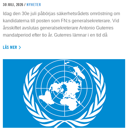
30 JULI, 2026 /
NYHETER
Idag den 30e juli påbörjas säkerhetsrådets omröstning om
kandidaterna till posten som FN:s generalsekreterare. Vid
årsskiftet avslutas generalsekreterare Antonio Guterres
mandatperiod efter tio år. Guterres lämnar i en tid då
LÄS MER