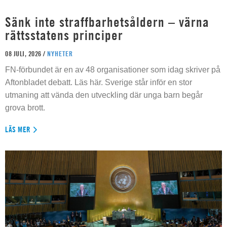
Sänk inte straffbarhetsåldern – värna
rättsstatens principer
08 JULI, 2026 /
NYHETER
FN-förbundet är en av 48 organisationer som idag skriver på
Aftonbladet debatt. Läs här. Sverige står inför en stor
utmaning att vända den utveckling där unga barn begår
grova brott.
LÄS MER