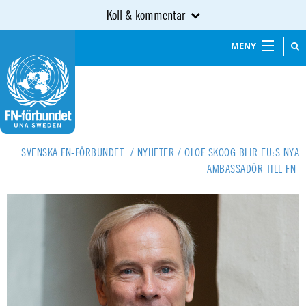
Koll & kommentar
MENY
SVENSKA FN-FÖRBUNDET
/
NYHETER
/
OLOF SKOOG BLIR EU:S NYA
AMBASSADÖR TILL FN