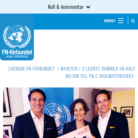
Koll & kommentar
MENY
SVENSKA FN-FÖRBUNDET
/
NYHETER
/
O’LEARYS SKÄNKER EN HALV
MILJON TILL FN:S SKOLMATSPROJEKT