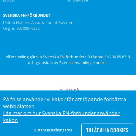
SVENSKA FN-FÖRBUNDET
United Nations Association of Sweden
Org.nr: 802000–9232
All insamling går via Svenska FN-förbundets 90-konto, PG 90 05 63-8,
och granskas av Svensk Insamlingskontroll.
Följ oss på
På fn.se använder vi kakor för att löpande förbättra
webbplatsen.
Läs mer om hur Svenska FN-förbundet använder
kakor.
© Svenska FN-förbundet, 2023
TILLÅT ALLA COOKIES
Justera inställningarna