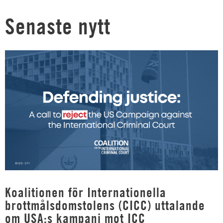
Senaste nytt
Koalitionen för Internationella
brottmålsdomstolens (CICC) uttalande
om USA:s kampanj mot ICC