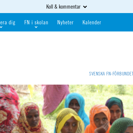
Koll & kommentar
era dig
FN i skolan
Nyheter
Kalender
dlem
Bli FN-skola
gåva
Bli skola med världskoll
heter
av kurser och event
Portalen för FN-skolor
iv i en FN-förening
Portalen för världskoll i skolan
SVENSKA FN-FÖRBUNDE
skola
Öppet skolmaterial
 som är ung
Globalis
oll i skolan