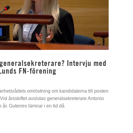
 generalsekreterare? Intervju med
Lunds FN-förening
kerhetsrådets omröstning om kandidaterna till posten
Vid årsskiftet avslutas generalsekreterare Antonio
 år. Guterres lämnar i en tid då