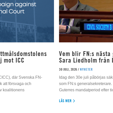
rottmålsdomstolens
Vem blir FN:s nästa
j mot ICC
Sara Liedholm från 
30 JULI, 2026 /
NYHETER
 (CICC), där Svenska FN-
Idag den 30e juli påbörjas sä
 att försvaga och
som FN:s generalsekreterare. 
 koalitionens
Guterres mandatperiod efter tio
LÄS MER