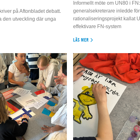
Informellt möte om UN80 i FN
generalsekreterare inledde för
river på Aftonbladet debatt.
rationaliseringsprojekt kallat U
da den utveckling där unga
effektivare FN-system
LÄS MER