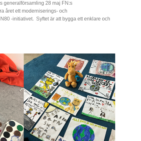
:s generalförsamling 28 maj FN:s
ra året ett moderniserings- och
N80 -initiativet. Syftet är att bygga ett enklare och