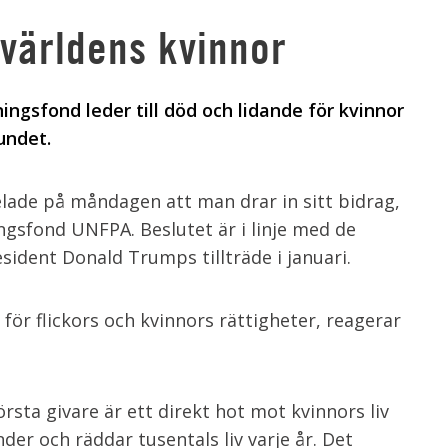
världens kvinnor
kningsfond leder till död och lidande för kvinnor
undet.
ade på måndagen att man drar in sitt bidrag,
ningsfond UNFPA. Beslutet är i linje med de
esident Donald Trumps tillträde i januari.
för flickors och kvinnors rättigheter, reagerar
örsta givare är ett direkt hot mot kvinnors liv
der och räddar tusentals liv varje år. Det