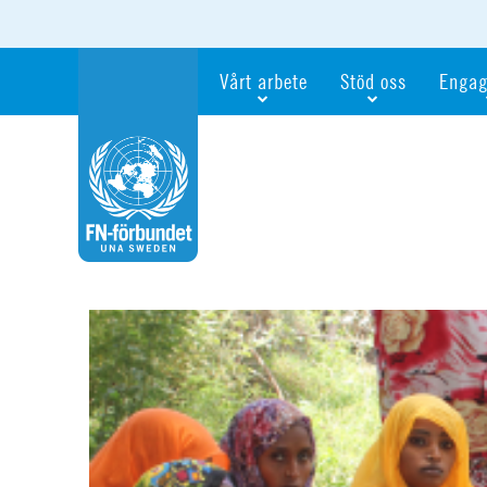
Vårt arbete
Stöd oss
Engag
Våra fokusfrågor
Bli månadsgivare
Bli me
Vi utbildar och informerar
Ge en gåva
Ge en 
Vi stödjer FN:s arbete för flickors rättig
För företag
Ta del 
Vi samarbetar internationellt
Gåvobevis
Bli akt
Agenda 2030
Minnesgåva
Bli FN-
Testamentera
För dig
Webbshop
Världsk