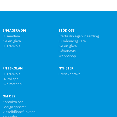
ENGAGERA DIG
STÖD OSS
Bli medlem
Starta din egen insamling
Ge en gåva
Bli månadsgivare
Bli FN-skola
Ge en gåva
Gåvobevis
Webbshop
FN I SKOLAN
NYHETER
Bli FN-skola
Presskontakt
FN-rollspel
Skolmaterial
OM OSS
Kontakta oss
Lediga tjänster
Visselblåsarfunktion
Kalender