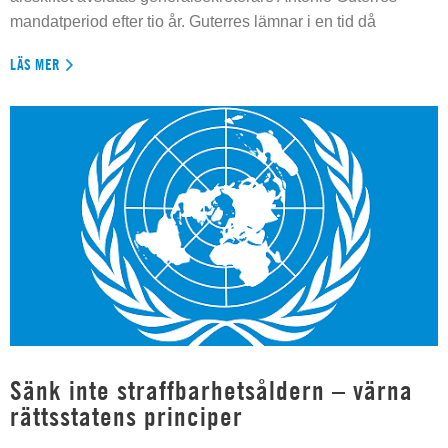
mandatperiod efter tio år. Guterres lämnar i en tid då
LÄS MER
Sänk inte straffbarhetsåldern – värna
rättsstatens principer