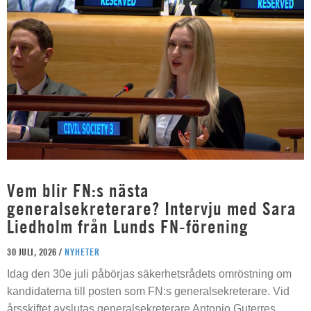
Vem blir FN:s nästa
generalsekreterare? Intervju med Sara
Liedholm från Lunds FN-förening
30 JULI, 2026 /
NYHETER
Idag den 30e juli påbörjas säkerhetsrådets omröstning om
kandidaterna till posten som FN:s generalsekreterare. Vid
årsskiftet avslutas generalsekreterare Antonio Guterres