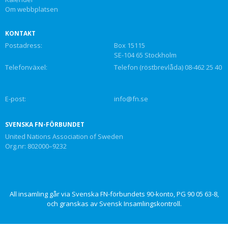
Om webbplatsen
KONTAKT
Postadress:
Box 15115
SE-104 65 Stockholm
Telefonväxel:
Telefon (röstbrevlåda) 08-462 25 40
E-post:
info@fn.se
SVENSKA FN-FÖRBUNDET
United Nations Association of Sweden
Org.nr: 802000–9232
All insamling går via Svenska FN-förbundets 90-konto, PG 90 05 63-8,
och granskas av Svensk Insamlingskontroll.