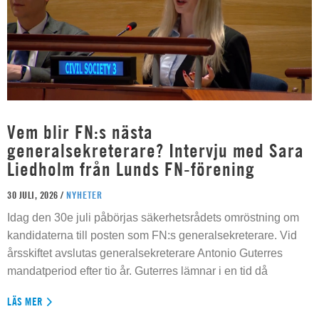
Vem blir FN:s nästa
generalsekreterare? Intervju med Sara
Liedholm från Lunds FN-förening
30 JULI, 2026 /
NYHETER
Idag den 30e juli påbörjas säkerhetsrådets omröstning om
kandidaterna till posten som FN:s generalsekreterare. Vid
årsskiftet avslutas generalsekreterare Antonio Guterres
mandatperiod efter tio år. Guterres lämnar i en tid då
LÄS MER