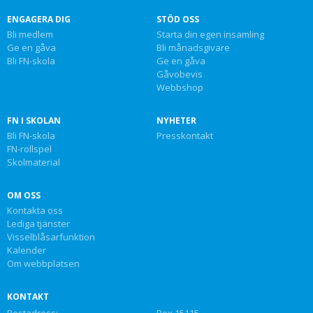
ENGAGERA DIG
STÖD OSS
Bli medlem
Starta din egen insamling
Ge en gåva
Bli månadsgivare
Bli FN-skola
Ge en gåva
Gåvobevis
Webbshop
FN I SKOLAN
NYHETER
Bli FN-skola
Presskontakt
FN-rollspel
Skolmaterial
OM OSS
Kontakta oss
Lediga tjänster
Visselblåsarfunktion
Kalender
Om webbplatsen
KONTAKT
Postadress:
Box 15115