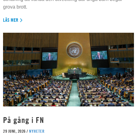
grova brott.
LÄS MER
På gång i FN
29 JUNI, 2026 /
NYHETER