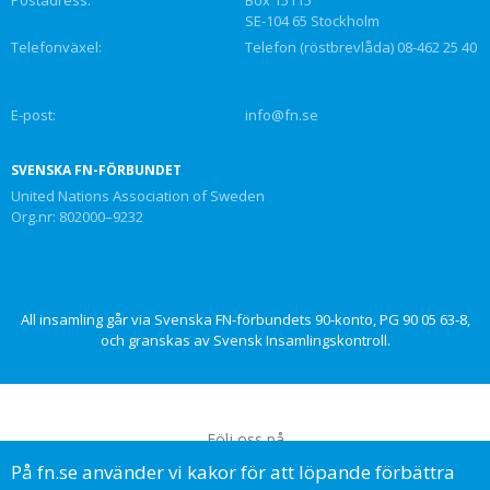
SE-104 65 Stockholm
Telefonväxel:
Telefon (röstbrevlåda) 08-462 25 40
E-post:
info@fn.se
SVENSKA FN-FÖRBUNDET
United Nations Association of Sweden
Org.nr: 802000–9232
All insamling går via Svenska FN-förbundets 90-konto, PG 90 05 63-8,
och granskas av Svensk Insamlingskontroll.
Följ oss på
På fn.se använder vi kakor för att löpande förbättra