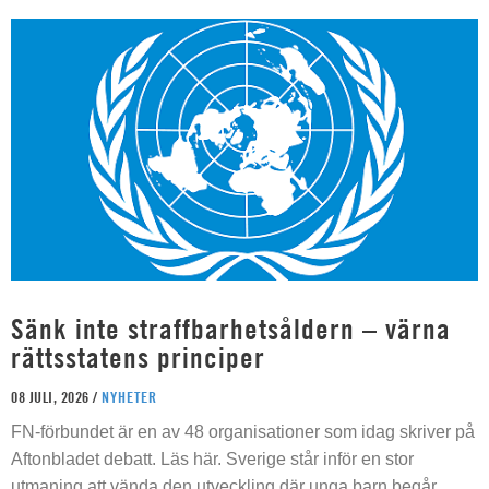
Sänk inte straffbarhetsåldern – värna
rättsstatens principer
08 JULI, 2026 /
NYHETER
FN-förbundet är en av 48 organisationer som idag skriver på
Aftonbladet debatt. Läs här. Sverige står inför en stor
utmaning att vända den utveckling där unga barn begår