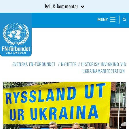
Koll & kommentar
MENY
SVENSKA FN-FÖRBUNDET
/
NYHETER
/
HISTORISK INVIGNING VID
UKRAINAMANIFESTATION