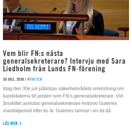
Vem blir FN:s nästa
generalsekreterare? Intervju med Sara
Liedholm från Lunds FN-förening
30 JULI, 2026 /
NYHETER
Idag den 30e juli påbörjas säkerhetsrådets omröstning om
kandidaterna till posten som FN:s generalsekreterare. Vid
årsskiftet avslutas generalsekreterare Antonio Guterres
mandatperiod efter tio år. Guterres lämnar i en tid då
LÄS MER