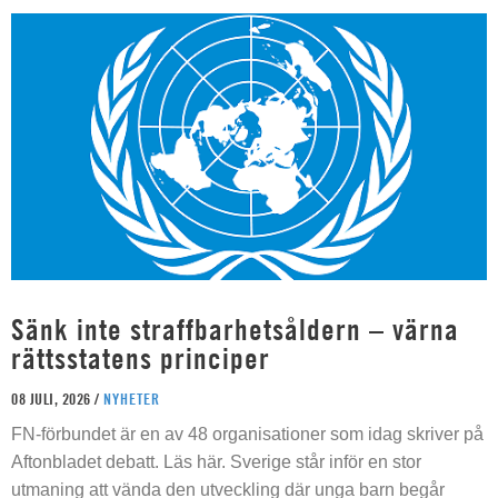
Sänk inte straffbarhetsåldern – värna
rättsstatens principer
08 JULI, 2026 /
NYHETER
FN-förbundet är en av 48 organisationer som idag skriver på
Aftonbladet debatt. Läs här. Sverige står inför en stor
utmaning att vända den utveckling där unga barn begår