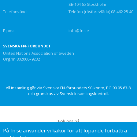
SE-104 65 Stockholm
Telefonväxel:
Telefon (röstbrevlåda) 08-462 25 40
E-post:
info@fn.se
SVENSKA FN-FÖRBUNDET
United Nations Association of Sweden
Org.nr: 802000–9232
All insamling går via Svenska FN-förbundets 90-konto, PG 90 05 63-8,
och granskas av Svensk Insamlingskontroll.
Följ oss på
På fn.se använder vi kakor för att löpande förbättra