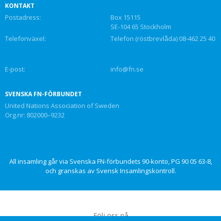
KONTAKT
Postadress:
Box 15115
SE-104 65 Stockholm
Telefonväxel:
Telefon (röstbrevlåda) 08-462 25 40
E-post:
info@fn.se
SVENSKA FN-FÖRBUNDET
United Nations Association of Sweden
Org.nr: 802000–9232
All insamling går via Svenska FN-förbundets 90-konto, PG 90 05 63-8,
och granskas av Svensk Insamlingskontroll.
Följ oss på