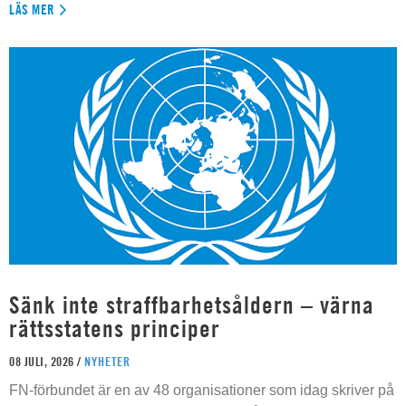
LÄS MER
Sänk inte straffbarhetsåldern – värna
rättsstatens principer
08 JULI, 2026 /
NYHETER
FN-förbundet är en av 48 organisationer som idag skriver på