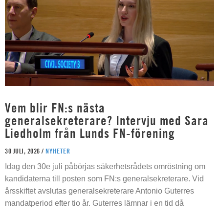
Vem blir FN:s nästa
generalsekreterare? Intervju med Sara
Liedholm från Lunds FN-förening
30 JULI, 2026 /
NYHETER
Idag den 30e juli påbörjas säkerhetsrådets omröstning om
kandidaterna till posten som FN:s generalsekreterare. Vid
årsskiftet avslutas generalsekreterare Antonio Guterres
mandatperiod efter tio år. Guterres lämnar i en tid då