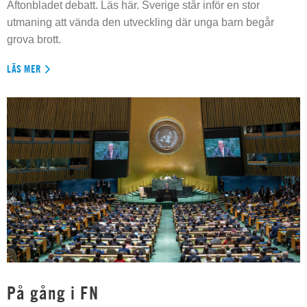
Aftonbladet debatt. Läs här. Sverige står inför en stor
utmaning att vända den utveckling där unga barn begår
grova brott.
LÄS MER
På gång i FN