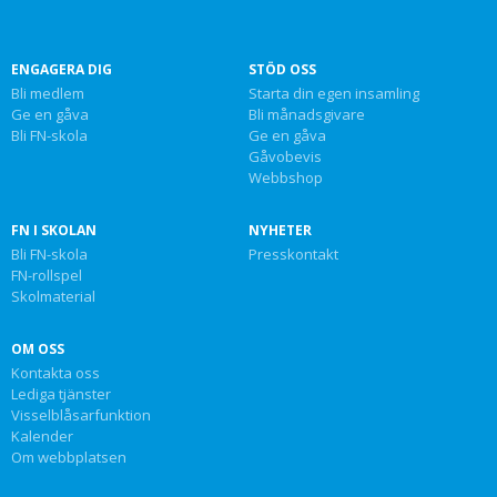
ENGAGERA DIG
STÖD OSS
Bli medlem
Starta din egen insamling
Ge en gåva
Bli månadsgivare
Bli FN-skola
Ge en gåva
Gåvobevis
Webbshop
FN I SKOLAN
NYHETER
Bli FN-skola
Presskontakt
FN-rollspel
Skolmaterial
OM OSS
Kontakta oss
Lediga tjänster
Visselblåsarfunktion
Kalender
Om webbplatsen