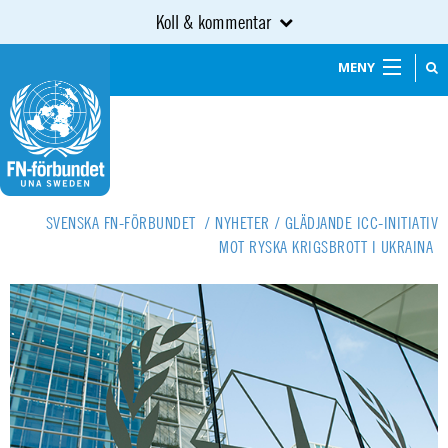
Koll & kommentar
MENY
SVENSKA FN-FÖRBUNDET
/
NYHETER
/
GLÄDJANDE ICC-INITIATIV
MOT RYSKA KRIGSBROTT I UKRAINA