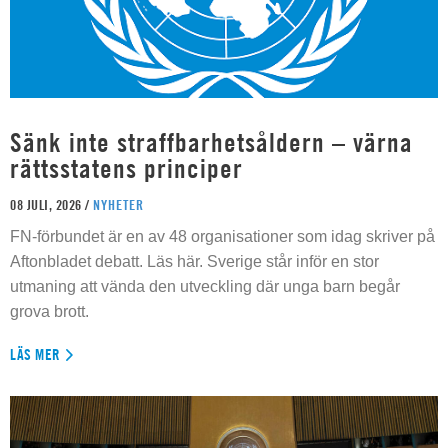
Sänk inte straffbarhetsåldern – värna
rättsstatens principer
08 JULI, 2026 /
NYHETER
FN-förbundet är en av 48 organisationer som idag skriver på
Aftonbladet debatt. Läs här. Sverige står inför en stor
utmaning att vända den utveckling där unga barn begår
grova brott.
LÄS MER