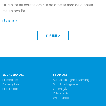
filuren för att berätta om hur de arbetar med de globala
målen och för
LÄS MER
VISA FLER >
ENGAGERA DIG
STÖD OSS
Bli medlem
Starta din egen insamling
Ge en gåva
Bli månadsgivare
Bli FN-skola
Ge en gåva
Gåvobevis
Webbshop