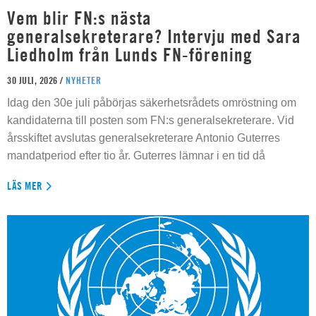
Vem blir FN:s nästa
generalsekreterare? Intervju med Sara
Liedholm från Lunds FN-förening
30 JULI, 2026 /
NYHETER
Idag den 30e juli påbörjas säkerhetsrådets omröstning om
kandidaterna till posten som FN:s generalsekreterare. Vid
årsskiftet avslutas generalsekreterare Antonio Guterres
mandatperiod efter tio år. Guterres lämnar i en tid då
LÄS MER