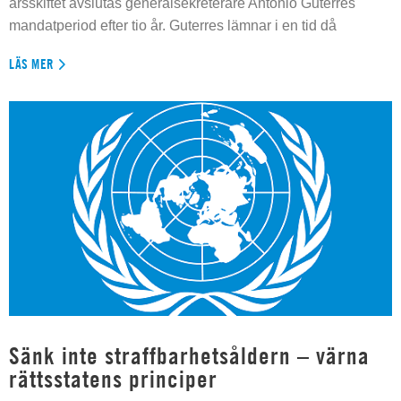
årsskiftet avslutas generalsekreterare Antonio Guterres
mandatperiod efter tio år. Guterres lämnar i en tid då
LÄS MER
Sänk inte straffbarhetsåldern – värna
rättsstatens principer