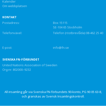
Kalender
Om webbplatsen
KONTAKT
Postadress:
Box 15115
SE-104 65 Stockholm
Telefonväxel:
Telefon (röstbrevlåda) 08-462 25 40
E-post:
info@fn.se
SVENSKA FN-FÖRBUNDET
United Nations Association of Sweden
Org.nr: 802000–9232
All insamling går via Svenska FN-förbundets 90-konto, PG 90 05 63-8,
och granskas av Svensk Insamlingskontroll.