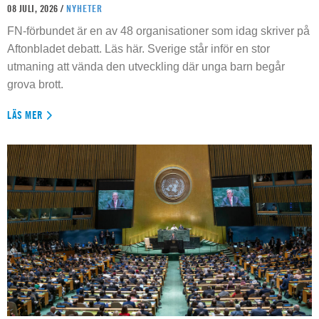
08 JULI, 2026 /
NYHETER
FN-förbundet är en av 48 organisationer som idag skriver på
Aftonbladet debatt. Läs här. Sverige står inför en stor
utmaning att vända den utveckling där unga barn begår
grova brott.
LÄS MER