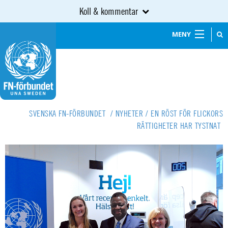
Koll & kommentar
MENY
SVENSKA FN-FÖRBUNDET
/
NYHETER
/
EN RÖST FÖR FLICKORS
RÄTTIGHETER HAR TYSTNAT