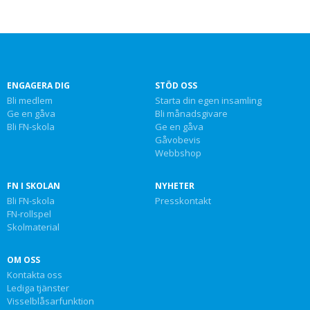
ENGAGERA DIG
STÖD OSS
Bli medlem
Starta din egen insamling
Ge en gåva
Bli månadsgivare
Bli FN-skola
Ge en gåva
Gåvobevis
Webbshop
FN I SKOLAN
NYHETER
Bli FN-skola
Presskontakt
FN-rollspel
Skolmaterial
OM OSS
Kontakta oss
Lediga tjänster
Visselblåsarfunktion