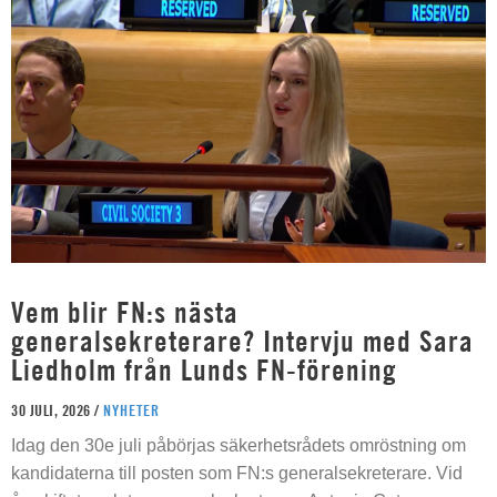
Vem blir FN:s nästa
generalsekreterare? Intervju med Sara
Liedholm från Lunds FN-förening
30 JULI, 2026 /
NYHETER
Idag den 30e juli påbörjas säkerhetsrådets omröstning om
kandidaterna till posten som FN:s generalsekreterare. Vid