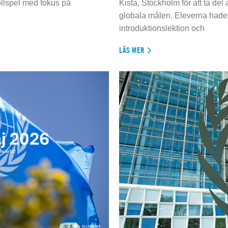
ollspel med fokus på
Kista, Stockholm för att ta del
globala målen. Eleverna hade t
introduktionslektion och
LÄS MER