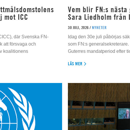
rottmålsdomstolens
Vem blir FN:s nästa
j mot ICC
Sara Liedholm från 
30 JULI, 2026 /
NYHETER
 (CICC), där Svenska FN-
Idag den 30e juli påbörjas sä
 att försvaga och
som FN:s generalsekreterare. 
 koalitionens
Guterres mandatperiod efter tio
LÄS MER