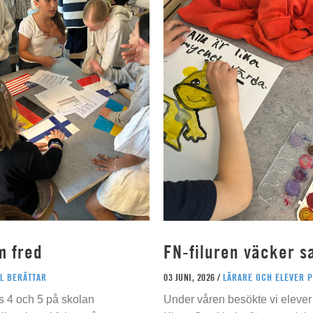
m fred
FN-filuren väcker s
L BERÄTTAR
03 JUNI, 2026 /
LÄRARE OCH ELEVER 
s 4 och 5 på skolan
Under våren besökte vi elever 