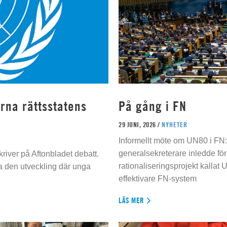
rna rättsstatens
På gång i FN
29 JUNI, 2026 /
NYHETER
Informellt möte om UN80 i FN
generalsekreterare inledde för
river på Aftonbladet debatt.
rationaliseringsprojekt kallat U
da den utveckling där unga
effektivare FN-system
LÄS MER