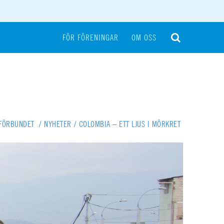
FÖR FÖRENINGAR
OM OSS
-FÖRBUNDET
/
NYHETER
/
COLOMBIA – ETT LJUS I MÖRKRET