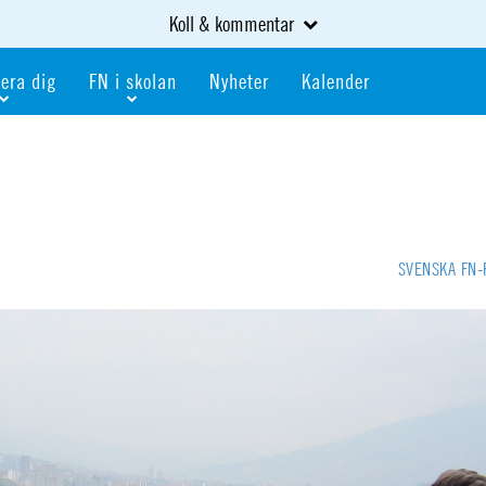
Koll & kommentar
era dig
FN i skolan
Nyheter
Kalender
dlem
Bli FN-skola
gåva
Bli skola med världskoll
heter
av kurser och event
Portalen för FN-skolor
iv i en FN-förening
Portalen för världskoll i skolan
SVENSKA FN
skola
Öppet skolmaterial
 som är ung
Globalis
oll i skolan