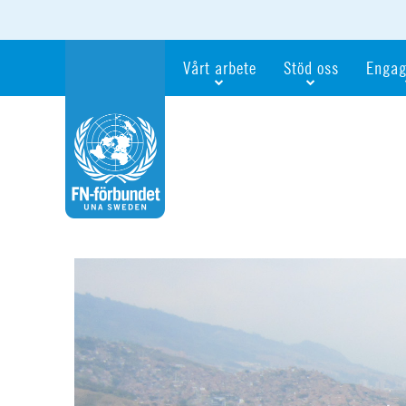
Vårt arbete
Stöd oss
Engag
Våra fokusfrågor
Bli månadsgivare
Bli me
Vi utbildar och informerar
Ge en gåva
Ge en 
Vi stödjer FN:s arbete för flickors rättig
För företag
Ta del 
Vi samarbetar internationellt
Gåvobevis
Bli akt
Agenda 2030
Minnesgåva
Bli FN-
Testamentera
För dig
Webbshop
Världsk