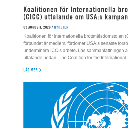
Koalitionen för Internationella b
(CICC) uttalande om USA:s kampan
03 AUGUSTI, 2026 /
NYHETER
Koalitionen för Internationella brottmålsdomstolen
förbundet är medlem, fördömer USA:s senaste försök
underminera ICC:s arbete. Läs sammanfattningen av
uttalande nedan. The Coalition for the International
LÄS MER