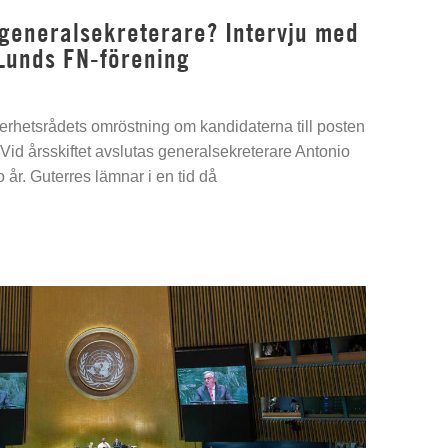
 generalsekreterare? Intervju med
Lunds FN-förening
kerhetsrådets omröstning om kandidaterna till posten
Vid årsskiftet avslutas generalsekreterare Antonio
 år. Guterres lämnar i en tid då