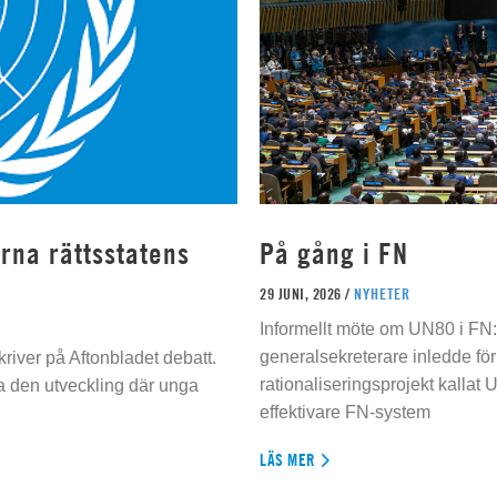
rna rättsstatens
På gång i FN
29 JUNI, 2026 /
NYHETER
Informellt möte om UN80 i FN
generalsekreterare inledde för
river på Aftonbladet debatt.
rationaliseringsprojekt kallat U
da den utveckling där unga
effektivare FN-system
LÄS MER