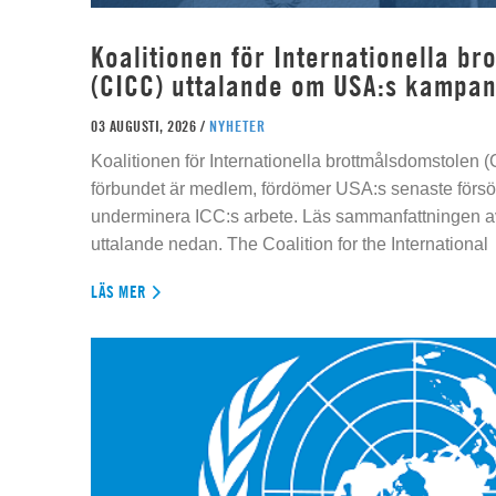
Koalitionen för Internationella b
(CICC) uttalande om USA:s kampan
03 AUGUSTI, 2026 /
NYHETER
Koalitionen för Internationella brottmålsdomstolen
förbundet är medlem, fördömer USA:s senaste försök
underminera ICC:s arbete. Läs sammanfattningen av
uttalande nedan. The Coalition for the International
LÄS MER