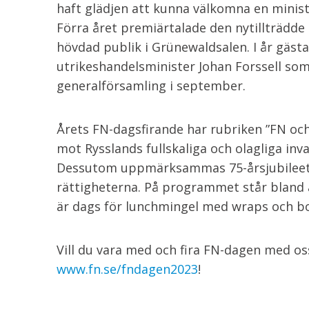
haft glädjen att kunna välkomna en minist
Förra året premiärtalade den nytillträdde 
hövdad publik i Grünewaldsalen. I år gäs
utrikeshandelsminister Johan Forssell som 
generalförsamling i september.
Årets FN-dagsfirande har rubriken ”FN oc
mot Rysslands fullskaliga och olagliga inv
Dessutom uppmärksammas 75-årsjubileet f
rättigheterna. På programmet står bland 
är dags för lunchmingel med wraps och bo
Vill du vara med och fira FN-dagen med o
www.fn.se/fndagen2023
!