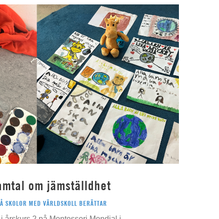
amtal om jämställdhet
PÅ SKOLOR MED VÄRLDSKOLL BERÄTTAR
i årskurs 2 på Montessori Mondial i