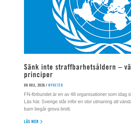
Sänk inte straffbarhetsåldern – vä
principer
08 JULI, 2026 /
NYHETER
FN-förbundet är en av 48 organisationer som idag sk
Läs här. Sverige står inför en stor utmaning att vän
barn begår grova brott.
LÄS MER