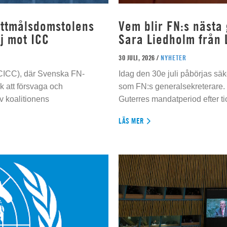
rottmålsdomstolens
Vem blir FN:s nästa
j mot ICC
Sara Liedholm från 
30 JULI, 2026 /
NYHETER
 (CICC), där Svenska FN-
Idag den 30e juli påbörjas sä
 att försvaga och
som FN:s generalsekreterare. 
 koalitionens
Guterres mandatperiod efter tio
LÄS MER