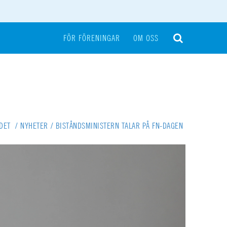
FÖR FÖRENINGAR
OM OSS
NDET
/
NYHETER
/
BISTÅNDSMINISTERN TALAR PÅ FN-DAGEN