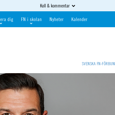
Koll & kommentar
era dig
FN i skolan
Nyheter
Kalender
dlem
Bli FN-skola
gåva
Bli skola med världskoll
heter
av kurser och event
Portalen för FN-skolor
iv i en FN-förening
Portalen för världskoll i skolan
SVENSKA FN-FÖRBU
skola
Öppet skolmaterial
 som är ung
Globalis
oll i skolan