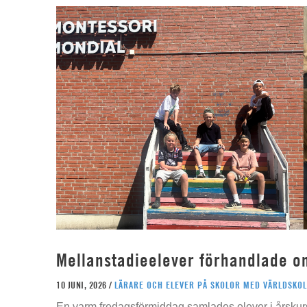
Mellanstadieelever förhandlade o
10 JUNI, 2026 /
LÄRARE OCH ELEVER PÅ SKOLOR MED VÄRLDSKOL
En varm fredagsförmiddag samlades elever i årskur