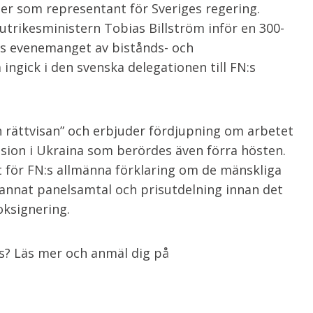
er som representant för Sveriges regering.
utrikesministern Tobias Billström inför en 300-
tas evenemanget av bistånds- och
ingick i den svenska delegationen till FN:s
h rättvisan” och erbjuder fördjupning om arbetet
asion i Ukraina som berördes även förra hösten.
ör FN:s allmänna förklaring om de mänskliga
annat panelsamtal och prisutdelning innan det
ksignering.
ss? Läs mer och anmäl dig på