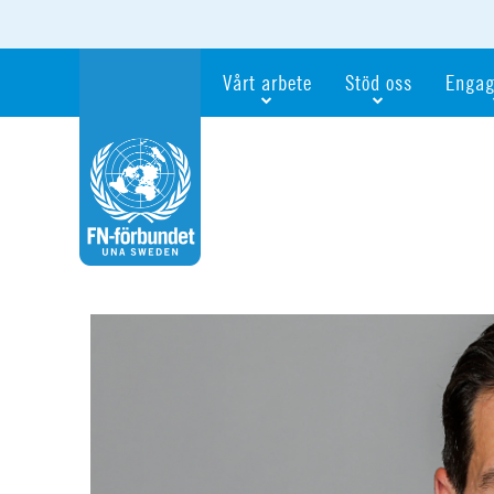
Vårt arbete
Stöd oss
Engag
Våra fokusfrågor
Bli månadsgivare
Bli me
Vi utbildar och informerar
Ge en gåva
Ge en 
Vi stödjer FN:s arbete för flickors rättig
För företag
Ta del 
Vi samarbetar internationellt
Gåvobevis
Bli akt
Agenda 2030
Minnesgåva
Bli FN-
Testamentera
För dig
Webbshop
Världsk