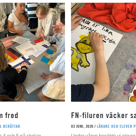
m fred
FN-filuren väcker s
L BERÄTTAR
03 JUNI, 2026 /
LÄRARE OCH ELEVER 
s 4 och 5 på skolan
Under våren besökte vi elever 