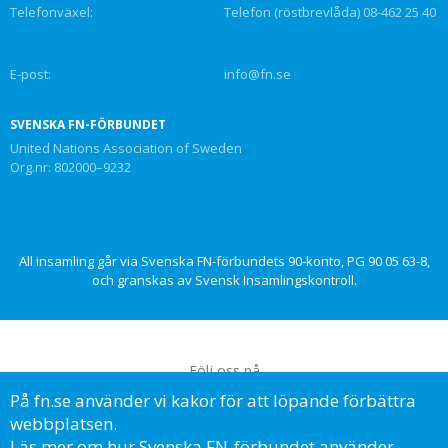
Telefonväxel:
Telefon (röstbrevlåda) 08-462 25 40
E-post:
info@fn.se
SVENSKA FN-FÖRBUNDET
United Nations Association of Sweden
Org.nr: 802000–9232
All insamling går via Svenska FN-förbundets 90-konto, PG 90 05 63-8,
och granskas av Svensk Insamlingskontroll.
Följ oss på
På fn.se använder vi kakor för att löpande förbättra
webbplatsen.
Läs mer om hur Svenska FN-förbundet använder