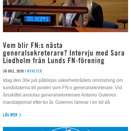
Vem blir FN:s nästa
generalsekreterare? Intervju med Sara
Liedholm från Lunds FN-förening
30 JULI, 2026 /
NYHETER
Idag den 30e juli påbörjas säkerhetsrådets omröstning om
kandidaterna till posten som FN:s generalsekreterare. Vid
årsskiftet avslutas generalsekreterare Antonio Guterres
mandatperiod efter tio år. Guterres lämnar i en tid då
LÄS MER