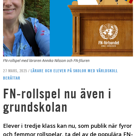
FN-rollspel med läraren Annika Nilsson och FN-filuren
27 MARS, 2025 /
LÄRARE OCH ELEVER PÅ SKOLOR MED VÄRLDSKOLL
BERÄTTAR
FN-rollspel nu även i
grundskolan
Elever i tredje klass kan nu, som publik när fyror
och femmor rollspelar, ta del av de populära FN-