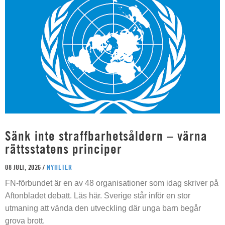
Sänk inte straffbarhetsåldern – värna
rättsstatens principer
08 JULI, 2026 /
NYHETER
FN-förbundet är en av 48 organisationer som idag skriver på
Aftonbladet debatt. Läs här. Sverige står inför en stor
utmaning att vända den utveckling där unga barn begår
grova brott.