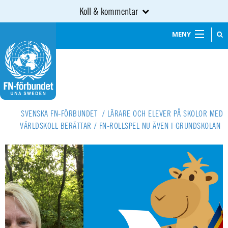
Koll & kommentar
MENY
SVENSKA FN-FÖRBUNDET
/
LÄRARE OCH ELEVER PÅ SKOLOR MED
VÄRLDSKOLL BERÄTTAR
/
FN-ROLLSPEL NU ÄVEN I GRUNDSKOLAN