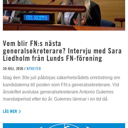
Vem blir FN:s nästa
generalsekreterare? Intervju med Sara
Liedholm från Lunds FN-förening
30 JULI, 2026 /
NYHETER
Idag den 30e juli påbörjas säkerhetsrådets omröstning om
kandidaterna till posten som FN:s generalsekreterare. Vid
årsskiftet avslutas generalsekreterare Antonio Guterres
mandatperiod efter tio år. Guterres lämnar i en tid då
LÄS MER