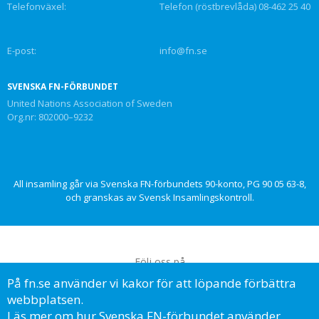
Telefonväxel:
Telefon (röstbrevlåda) 08-462 25 40
E-post:
info@fn.se
SVENSKA FN-FÖRBUNDET
United Nations Association of Sweden
Org.nr: 802000–9232
All insamling går via Svenska FN-förbundets 90-konto, PG 90 05 63-8,
och granskas av Svensk Insamlingskontroll.
Följ oss på
På fn.se använder vi kakor för att löpande förbättra
webbplatsen.
Läs mer om hur Svenska FN-förbundet använder