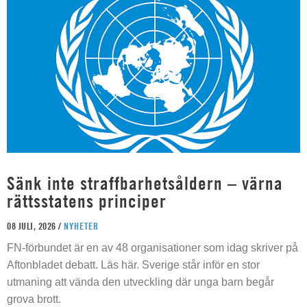
Sänk inte straffbarhetsåldern – värna
rättsstatens principer
08 JULI, 2026 /
NYHETER
FN-förbundet är en av 48 organisationer som idag skriver på
Aftonbladet debatt. Läs här. Sverige står inför en stor
utmaning att vända den utveckling där unga barn begår
grova brott.