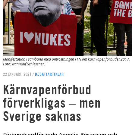
Manifestation i samband med omröstningen i FN om kärnvapenförbudet 2017.
Foto: Ican/Ralf Schlesener.
22 JANUARI, 2021 /
DEBATTARTIKLAR
Kärnvapenförbud
förverkligas – men
Sverige saknas
Förbundsordförande Annelie Börjesson och