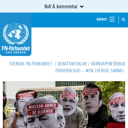
Koll & kommentar
MENY
SVENSKA FN-FÖRBUNDET
/
DEBATTARTIKLAR
/
KÄRNVAPENFÖRBUD
FÖRVERKLIGAS – MEN SVERIGE SAKNAS