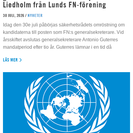
Liedholm från Lunds FN-förening
30 JULI, 2026 /
NYHETER
Idag den 30e juli påbörjas säkerhetsrådets omröstning om
kandidaterna till posten som FN:s generalsekreterare. Vid
årsskiftet avslutas generalsekreterare Antonio Guterres
mandatperiod efter tio år. Guterres lämnar i en tid då
LÄS MER