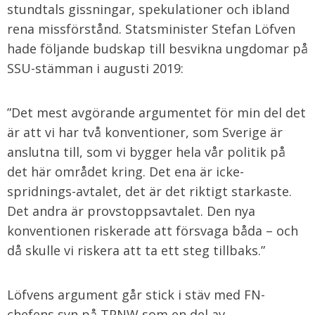
stundtals gissningar, spekulationer och ibland
rena missförstånd. Statsminister Stefan Löfven
hade följande budskap till besvikna ungdomar på
SSU-stämman i augusti 2019:
”Det mest avgörande argumentet för min del det
är att vi har två konventioner, som Sverige är
anslutna till, som vi bygger hela vår politik på
det här området kring. Det ena är icke-
spridnings-avtalet, det är det riktigt starkaste.
Det andra är provstoppsavtalet. Den nya
konventionen riskerade att försvaga båda – och
då skulle vi riskera att ta ett steg tillbaks.”
Löfvens argument går stick i stäv med FN-
chefens syn på TPNW som en del av