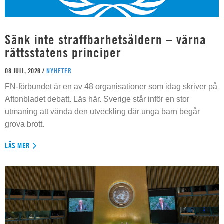
Sänk inte straffbarhetsåldern – värna
rättsstatens principer
08 JULI, 2026 /
NYHETER
FN-förbundet är en av 48 organisationer som idag skriver på
Aftonbladet debatt. Läs här. Sverige står inför en stor
utmaning att vända den utveckling där unga barn begår
grova brott.
LÄS MER