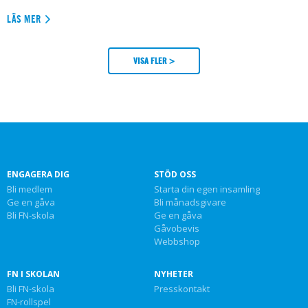
LÄS MER
VISA FLER >
ENGAGERA DIG
STÖD OSS
Bli medlem
Starta din egen insamling
Ge en gåva
Bli månadsgivare
Bli FN-skola
Ge en gåva
Gåvobevis
Webbshop
FN I SKOLAN
NYHETER
Bli FN-skola
Presskontakt
FN-rollspel