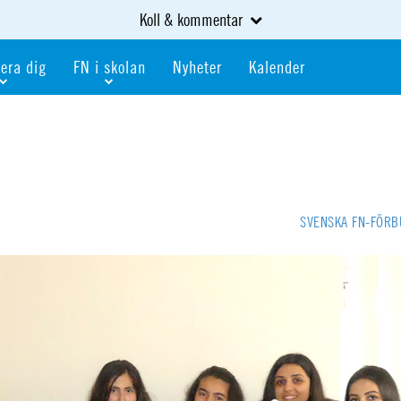
Koll & kommentar
era dig
FN i skolan
Nyheter
Kalender
dlem
Bli FN-skola
gåva
Bli skola med världskoll
heter
av kurser och event
Portalen för FN-skolor
iv i en FN-förening
Portalen för världskoll i skolan
SVENSKA FN-FÖR
skola
Öppet skolmaterial
 som är ung
Globalis
oll i skolan