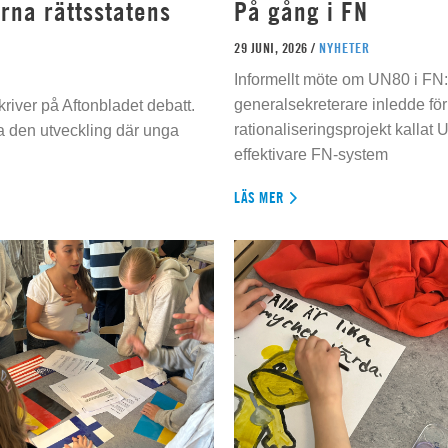
rna rättsstatens
På gång i FN
29 JUNI, 2026 /
NYHETER
Informellt möte om UN80 i FN
generalsekreterare inledde för
river på Aftonbladet debatt.
rationaliseringsprojekt kallat U
da den utveckling där unga
effektivare FN-system
LÄS MER