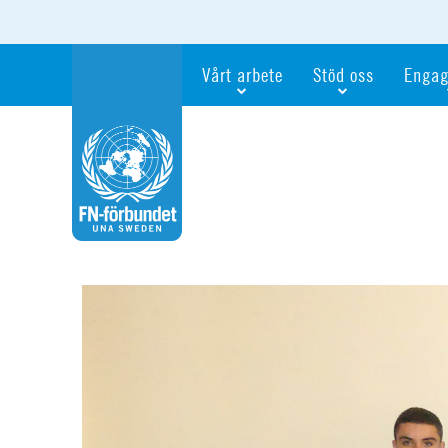
Vårt arbete
Stöd oss
Engag
Våra fokusfrågor
Bli månadsgivare
Bli me
Vi utbildar och informerar
Ge en gåva
Ge en 
Vi stödjer FN:s arbete för flickors rättig
För företag
Ta del 
Vi samarbetar internationellt
Gåvobevis
Bli akt
Agenda 2030
Minnesgåva
Bli FN-
Testamentera
För dig
Webbshop
Världsk