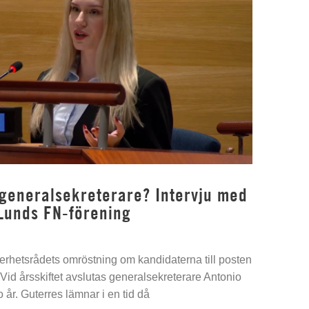
 generalsekreterare? Intervju med
Lunds FN-förening
kerhetsrådets omröstning om kandidaterna till posten
Vid årsskiftet avslutas generalsekreterare Antonio
 år. Guterres lämnar i en tid då