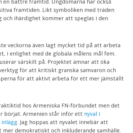
h en bättre framtid. Ungdomarna har också
sitiva framtiden. Likt symboliken med träden
 och ihärdighet kommer att speglas i den
te veckorna även lagt mycket tid på att arbeta
t, i enlighet med de globala målens mål fem.
serar särskilt på. Projektet ämnar att öka
erktyg för att kritiskt granska samvaron och
erna för att aktivt arbeta för ett mer jämställt
praktiktid hos Armeniska FN-förbundet men det
 börjat. Armenien står inför ett
nyval i
 inlägg
. Jag hoppas att nyvalet innebär att
tt mer demokratiskt och inkluderande samhälle.