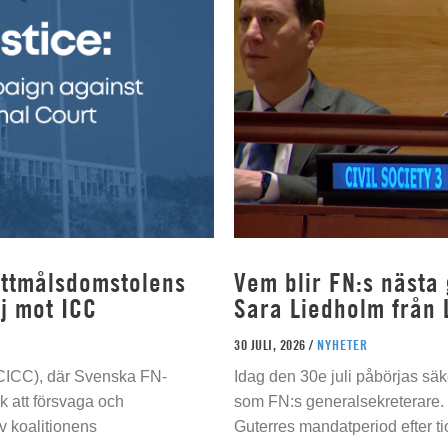
rottmålsdomstolens
Vem blir FN:s nästa
j mot ICC
Sara Liedholm från 
30 JULI, 2026 /
NYHETER
 (CICC), där Svenska FN-
Idag den 30e juli påbörjas sä
 att försvaga och
som FN:s generalsekreterare. 
 koalitionens
Guterres mandatperiod efter tio