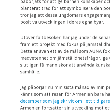
påbörjats för att ge barnen kunskaper oc
planterat träd för att symbolisera den po
tror jag att dessa ungdomars engagemang
positiva utvecklingen i deras egna byar.
Utöver fältbesöken har jag under de senas
fram ett projekt med fokus på jämställdhe
Detta är även ett av de mål som AUNA foku
medvetenhet om jämställdhetsfrågor, ge v
slutligen få människor att använda kunskap
samhälle.
Jag påbörjar nu min sista månad av min 
känns som att resan för Armenien bara har
december som jag skrivit om i ett tidigare
Armenien fortsätter sin utveckling mot e