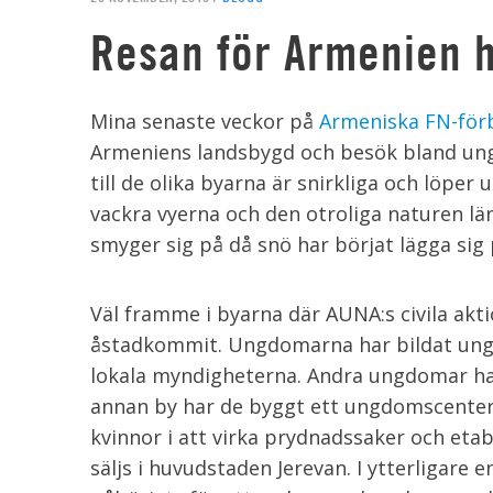
Resan för Armenien h
Mina senaste veckor på
Armeniska FN-för
Armeniens landsbygd och besök bland ung
till de olika byarna är snirkliga och löper
vackra vyerna och den otroliga naturen län
smyger sig på då snö har börjat lägga sig
Väl framme i byarna där AUNA:s civila akt
åstadkommit. Ungdomarna har bildat ung
lokala myndigheterna. Andra ungdomar har
annan by har de byggt ett ungdomscenter.
kvinnor i att virka prydnadssaker och eta
säljs i huvudstaden Jerevan. I ytterligare 