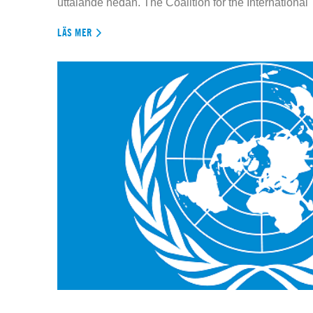
uttalande nedan. The Coalition for the International
LÄS MER