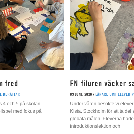
m fred
FN-filuren väcker s
L BERÄTTAR
03 JUNI, 2026 /
LÄRARE OCH ELEVER 
s 4 och 5 på skolan
Under våren besökte vi elever 
ollspel med fokus på
Kista, Stockholm för att ta del
globala målen. Eleverna hade t
introduktionslektion och