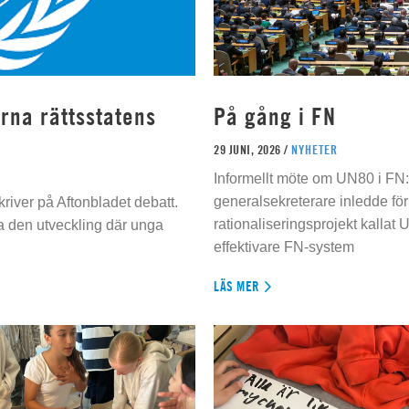
rna rättsstatens
På gång i FN
29 JUNI, 2026 /
NYHETER
Informellt möte om UN80 i FN
generalsekreterare inledde för
river på Aftonbladet debatt.
rationaliseringsprojekt kallat U
da den utveckling där unga
effektivare FN-system
LÄS MER