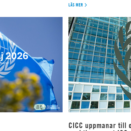
LÄS MER
CICC uppmanar till e