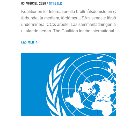
03 AUGUSTI, 2026 /
NYHETER
Koalitionen för Internationella brottmålsdomstolen
förbundet är medlem, fördömer USA:s senaste försök
underminera ICC:s arbete. Läs sammanfattningen av
uttalande nedan. The Coalition for the International
LÄS MER