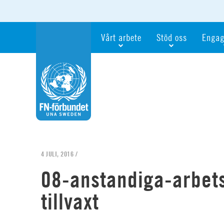
Vårt arbete
Stöd oss
Engag
Våra fokusfrågor
Bli månadsgivare
Bli me
Vi utbildar och informerar
Ge en gåva
Ge en 
Vi stödjer FN:s arbete för flickors rättig
För företag
Ta del 
Vi samarbetar internationellt
Gåvobevis
Bli akt
Agenda 2030
Minnesgåva
Bli FN-
Testamentera
För dig
4 JULI, 2016 /
Webbshop
Världsk
08-anstandiga-arbet
tillvaxt