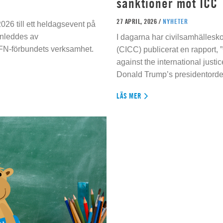
sanktioner mot ICC
27 APRIL, 2026 /
NYHETER
026 till ett heldagsevent på
inleddes av
I dagarna har civilsamhällesko
 FN-förbundets verksamhet.
(CICC) publicerat en rapport, 
against the international justi
Donald Trump’s presidentorde
LÄS MER