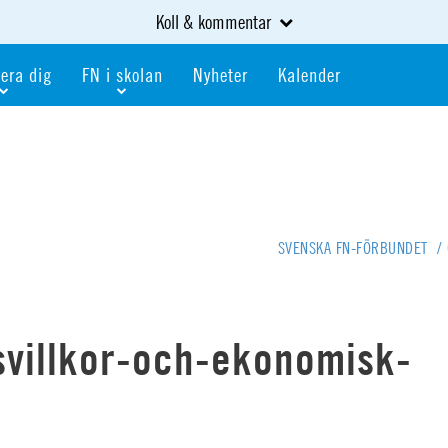
Koll & kommentar
era dig
FN i skolan
Nyheter
Kalender
dlem
Bli FN-skola
gåva
Bli skola med världskoll
heter
av kurser och event
Portalen för FN-skolor
iv i en FN-förening
Portalen för världskoll i skolan
SVENSKA FN-FÖRBUNDET
/
skola
Öppet skolmaterial
 som är ung
Globalis
oll i skolan
svillkor-och-ekonomisk-