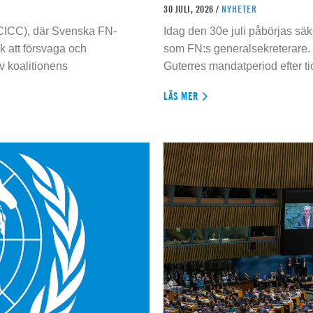
30 JULI, 2026 /
NYHETER
 (CICC), där Svenska FN-
Idag den 30e juli påbörjas sä
 att försvaga och
som FN:s generalsekreterare. 
 koalitionens
Guterres mandatperiod efter tio
LÄS MER