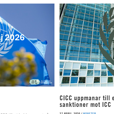
CICC uppmanar till e
sanktioner mot ICC
27 APRIL, 2026 /
NYHETER