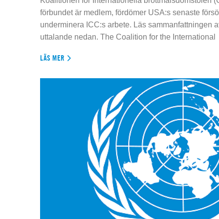
Koalitionen för Internationella brottmålsdomstolen
förbundet är medlem, fördömer USA:s senaste försök
underminera ICC:s arbete. Läs sammanfattningen av
uttalande nedan. The Coalition for the International
LÄS MER