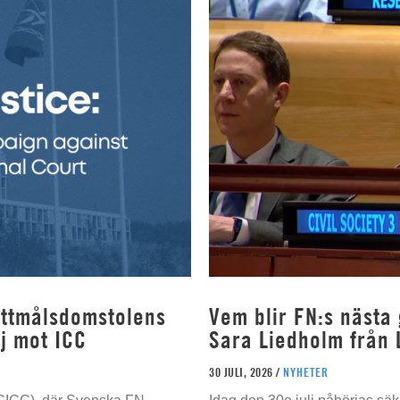
rottmålsdomstolens
Vem blir FN:s nästa
j mot ICC
Sara Liedholm från 
30 JULI, 2026 /
NYHETER