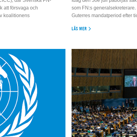
 (CICC), där Svenska FN-
Idag den 30e juli påbörjas sä
 att försvaga och
som FN:s generalsekreterare. 
 koalitionens
Guterres mandatperiod efter tio
LÄS MER