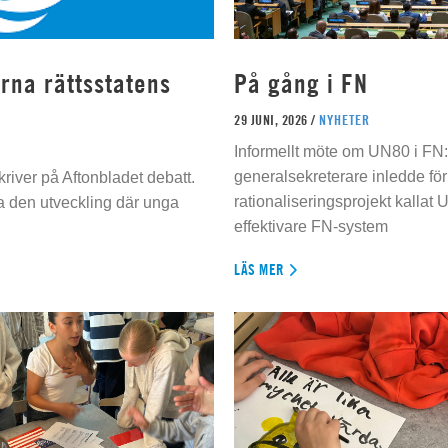
rna rättsstatens
På gång i FN
29 JUNI, 2026 /
NYHETER
Informellt möte om UN80 i FN
generalsekreterare inledde för
river på Aftonbladet debatt.
rationaliseringsprojekt kallat U
da den utveckling där unga
effektivare FN-system
LÄS MER