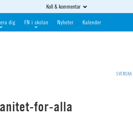
Koll & kommentar
era dig
FN i skolan
Nyheter
Kalender
dlem
Bli FN-skola
gåva
Bli skola med världskoll
heter
av kurser och event
Portalen för FN-skolor
iv i en FN-förening
Portalen för världskoll i skolan
SVENSKA
skola
Öppet skolmaterial
 som är ung
Globalis
oll i skolan
anitet-for-alla