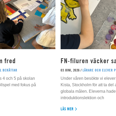
m fred
FN-filuren väcker s
L BERÄTTAR
03 JUNI, 2026 /
LÄRARE OCH ELEVER 
s 4 och 5 på skolan
Under våren besökte vi elever 
ollspel med fokus på
Kista, Stockholm för att ta del
globala målen. Eleverna hade t
introduktionslektion och
LÄS MER