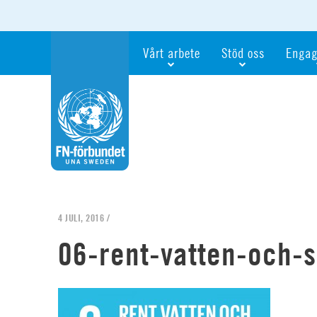
Vårt arbete
Stöd oss
Engag
Våra fokusfrågor
Bli månadsgivare
Bli me
Vi utbildar och informerar
Ge en gåva
Ge en 
Vi stödjer FN:s arbete för flickors rättig
För företag
Ta del 
Vi samarbetar internationellt
Gåvobevis
Bli akt
Agenda 2030
Minnesgåva
Bli FN-
Testamentera
För dig
4 JULI, 2016 /
Webbshop
Världsk
06-rent-vatten-och-s