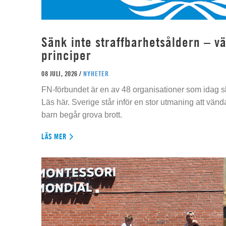
Sänk inte straffbarhetsåldern – vä
principer
08 JULI, 2026 /
NYHETER
FN-förbundet är en av 48 organisationer som idag sk
Läs här. Sverige står inför en stor utmaning att vän
barn begår grova brott.
LÄS MER