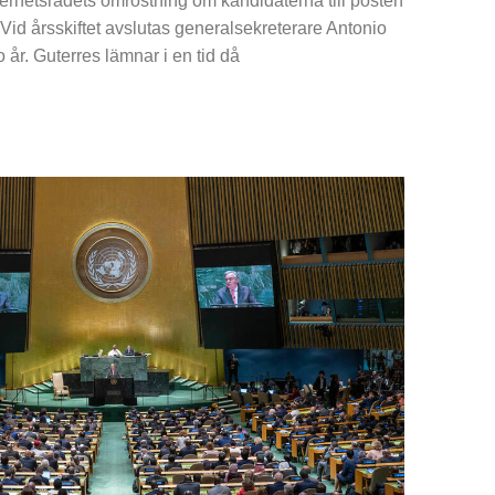
kerhetsrådets omröstning om kandidaterna till posten
Vid årsskiftet avslutas generalsekreterare Antonio
 år. Guterres lämnar i en tid då