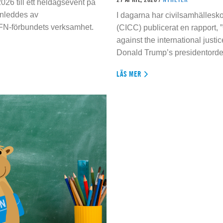
026 till ett heldagsevent på
inleddes av
I dagarna har civilsamhällesko
 FN-förbundets verksamhet.
(CICC) publicerat en rapport, 
against the international justi
Donald Trump’s presidentorde
LÄS MER