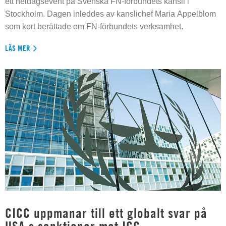
ett heldagsevent på Svenska FN-förbundets kansli i
Stockholm. Dagen inleddes av kanslichef Maria Appelblom
som kort berättade om FN-förbundets verksamhet.
LÄS MER
CICC uppmanar till ett globalt svar på