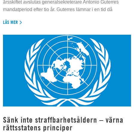
årsskiftet avslutas generalsekreterare Antonio Guterres
mandatperiod efter tio år. Guterres lämnar i en tid då
LÄS MER
Sänk inte straffbarhetsåldern – värna
rättsstatens principer