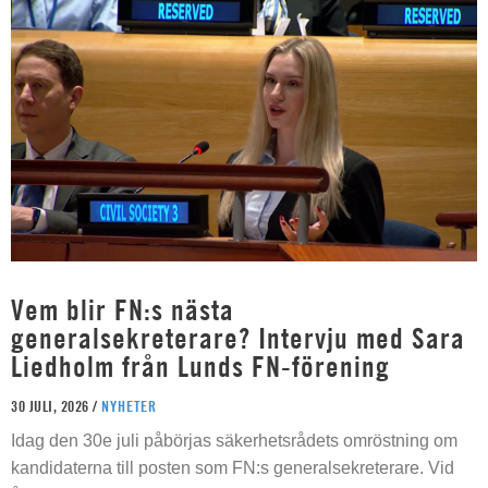
Vem blir FN:s nästa
generalsekreterare? Intervju med Sara
Liedholm från Lunds FN-förening
30 JULI, 2026 /
NYHETER
Idag den 30e juli påbörjas säkerhetsrådets omröstning om
kandidaterna till posten som FN:s generalsekreterare. Vid