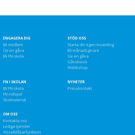
ENGAGERA DIG
STÖD OSS
Bli medlem
Starta din egen insamling
Ge en gåva
Bli månadsgivare
Bli FN-skola
Ge en gåva
Gåvobevis
Webbshop
FN I SKOLAN
NYHETER
Bli FN-skola
Presskontakt
FN-rollspel
Skolmaterial
OM OSS
Kontakta oss
Lediga tjänster
Visselblåsarfunktion