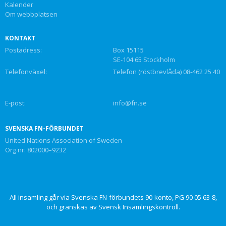
Kalender
Om webbplatsen
KONTAKT
Postadress:
Box 15115
SE-104 65 Stockholm
Telefonväxel:
Telefon (röstbrevlåda) 08-462 25 40
E-post:
info@fn.se
SVENSKA FN-FÖRBUNDET
United Nations Association of Sweden
Org.nr: 802000–9232
All insamling går via Svenska FN-förbundets 90-konto, PG 90 05 63-8,
och granskas av Svensk Insamlingskontroll.