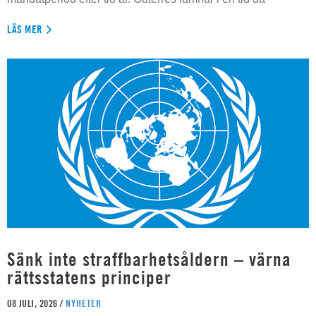
LÄS MER
Sänk inte straffbarhetsåldern – värna
rättsstatens principer
08 JULI, 2026 /
NYHETER