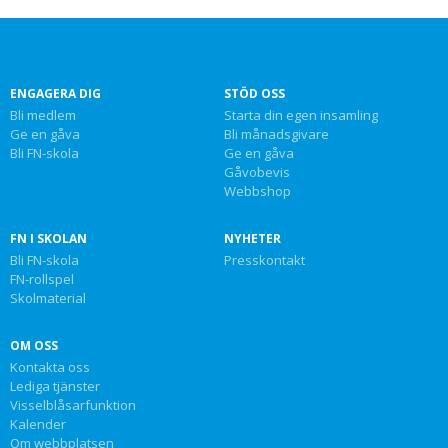
ENGAGERA DIG
STÖD OSS
Bli medlem
Starta din egen insamling
Ge en gåva
Bli månadsgivare
Bli FN-skola
Ge en gåva
Gåvobevis
Webbshop
FN I SKOLAN
NYHETER
Bli FN-skola
Presskontakt
FN-rollspel
Skolmaterial
OM OSS
Kontakta oss
Lediga tjänster
Visselblåsarfunktion
Kalender
Om webbplatsen