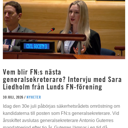
Vem blir FN:s nästa
generalsekreterare? Intervju med Sara
Liedholm från Lunds FN-förening
30 JULI, 2026 /
NYHETER
Idag den 30e juli påbörjas säkerhetsrådets omröstning om
kandidaterna till posten som FN:s generalsekreterare. Vid
årsskiftet avslutas generalsekreterare Antonio Guterres
mandatperiod efter tio år. Guterres lämnar i en tid då