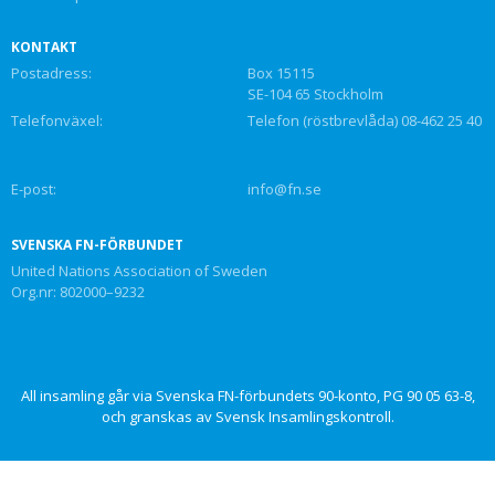
KONTAKT
Postadress:
Box 15115
SE-104 65 Stockholm
Telefonväxel:
Telefon (röstbrevlåda) 08-462 25 40
E-post:
info@fn.se
SVENSKA FN-FÖRBUNDET
United Nations Association of Sweden
Org.nr: 802000–9232
All insamling går via Svenska FN-förbundets 90-konto, PG 90 05 63-8,
och granskas av Svensk Insamlingskontroll.