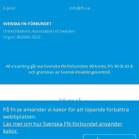
E-post:
info@fn.se
SVENSKA FN-FÖRBUNDET
United Nations Association of Sweden
Org.nr: 802000–9232
All insamling går via Svenska FN-förbundets 90-konto, PG 90 05 63-8,
och granskas av Svensk Insamlingskontroll.
Följ oss på
På fn.se använder vi kakor för att löpande förbättra
webbplatsen.
Läs mer om hur Svenska FN-förbundet använder
kakor.
© Svenska FN-förbundet, 2023