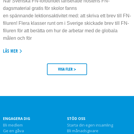
När Svenska FN-förbundet lanserade höstens FN-
dagsmaterial gratis för skolor fanns
en spännande lektionsaktivitet med: att skriva ett brev till FN-
filuren! Flera klasser runt om i Sverige skickade brev till FN-
filuren för att berätta om hur de arbetar med de globala
målen och för
LÄS MER
VISA FLER >
ENGAGERA DIG
STÖD OSS
Bli medlem
Starta din egen insamling
Ge en gåva
Bli månadsgivare