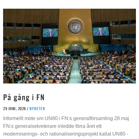
På gång i FN
29 JUNI, 2026 /
NYHETER
Informellt möte om UN80 i FN:s generalförsamling 28 maj
FN:s generalsekreterare inledde förra året ett
moderniserings- och rationaliseringsprojekt kallat UN80 -