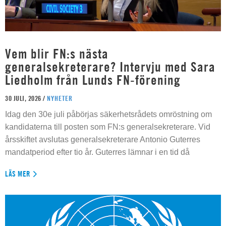
Vem blir FN:s nästa
generalsekreterare? Intervju med Sara
Liedholm från Lunds FN-förening
30 JULI, 2026 /
NYHETER
Idag den 30e juli påbörjas säkerhetsrådets omröstning om
kandidaterna till posten som FN:s generalsekreterare. Vid
årsskiftet avslutas generalsekreterare Antonio Guterres
mandatperiod efter tio år. Guterres lämnar i en tid då
LÄS MER